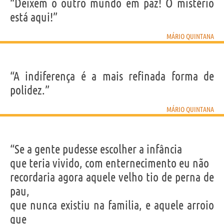
IDENTIKIT E DADOS PESSOAIS
“Deixem o outro mundo em paz! O mistério
Nome
Mário
está aqui!”
Sobrenome
de Miranda Quintana
Apelido
Mário Quintana
Nascido
30 Julho 1906
MÁRIO QUINTANA
Falecido
5 Maio 1994
Gênero
masculino
Nacionalidade
brasileira
Profissão
poeta
,
escritor
Signo do zodíaco
Leão
“A indiferença é a mais refinada forma de
polidez.”
Frases, citações e aforismos de Mário Quintana
355
MÁRIO QUINTANA
EM PORTUGUÊS
“Se a gente pudesse escolher a infância
“O silêncio é um espião.”
MÁRIO QUINTANA
que teria vivido, com enternecimento eu não
Compartilhe
Tweet
recordaria agora aquele velho tio de perna de
pau,
que nunca existiu na familia, e aquele arroio
Personagens relacionados por
PROFISSÃO
CONTEÚDOS
que