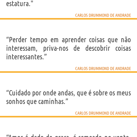
estatura."
“Sexo, esse minúsculo ponto feminino, em torno
CARLOS DRUMMOND DE ANDRADE
do qual gira a máquina do mundo.”
CARLOS DRUMMOND DE ANDRADE
Compartilhe
Tweet
“Perder tempo em aprender coisas que não
interessam, priva-nos de descobrir coisas
interessantes.”
Personagens relacionados por
PROFISSÃO
CONTEÚDOS
CARLOS DRUMMOND DE ANDRADE
“Cuidado por onde andas, que é sobre os meus
sonhos que caminhas.”
CARLOS DRUMMOND DE ANDRADE