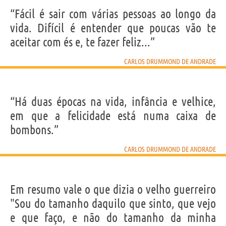
Nome
Carlos Drummond
“Fácil é sair com várias pessoas ao longo da
Sobrenome
de Andrade
vida. Difícil é entender que poucas vão te
Nascido
31 Outubro 1902 em Itabira
Falecido
17 Agosto 1987
aceitar com és e, te fazer feliz...”
Gênero
masculino
Nacionalidade
brasileira
Profissão
poeta
CARLOS DRUMMOND DE ANDRADE
Signo do zodíaco
Escorpião
LIVROS DE CARLOS DRUMMOND DE ANDRADE
“Há duas épocas na vida, infância e velhice,
em que a felicidade está numa caixa de
bombons.”
CARLOS DRUMMOND DE ANDRADE
O Poder
Ultrajovem
Em resumo vale o que dizia o velho guerreiro
Frases, citações e aforismos de Carlos Drummond de
Andrade
"Sou do tamanho daquilo que sinto, que vejo
195
EM PORTUGUÊS
e que faço, e não do tamanho da minha