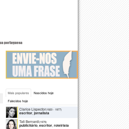
ua portuguesa
Mais populares
Nascidos hoje
Falecidos hoje
Clarice Lispector
(1920
-
1977)
escritor
,
jornalista
Tati Bernardi
(1979)
publicitário
,
escritor
,
roteirista