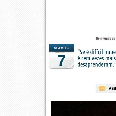
Bem-vindo ao 
AGOSTO
“Se é difícil imp
7
é cem vezes mais
desaprenderam.
ASS