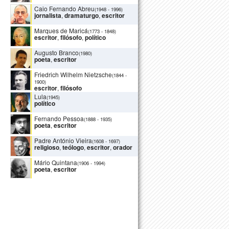
Caio Fernando Abreu
(1948
-
1996)
jornalista
,
dramaturgo
,
escritor
Marques de Maricá
(1773
-
1848)
escritor
,
filósofo
,
político
Augusto Branco
(1980)
poeta
,
escritor
Friedrich Wilhelm Nietzsche
(1844
-
1900)
escritor
,
filósofo
Lula
(1945)
político
Fernando Pessoa
(1888
-
1935)
poeta
,
escritor
Padre António Vieira
(1608
-
1697)
religioso
,
teólogo
,
escritor
,
orador
Mário Quintana
(1906
-
1994)
poeta
,
escritor