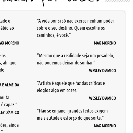
tade o
“A vida por si só não exerce nenhum poder
sábio ao
sobre o seu destino. Quem escolhe os
caminhos, é você.”
AX MORENO
MAX MORENO
 os
“Mesmo que a realidade seja um pesadelo,
, ah, que
não podemos deixar de sonhar.”
 de
WESLEY D'AMICO
“Artista é aquele que faz das críticas e
A E ALMEIDA
elogios algo em cores.”
muita
WESLEY D'AMICO
 é capaz.”
“Não se engane: grandes feitos exigem
EY D'AMICO
mais atitude e esforço do que sorte.”
ções, ainda
MAX MORENO
.”