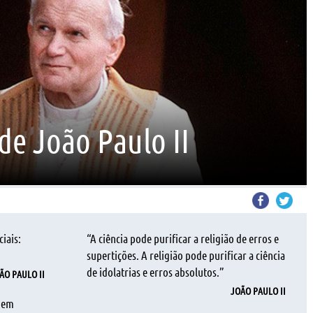
 de João Paulo II
iais:
“A ciência pode purificar a religião de erros e
supertições. A religião pode purificar a ciência
de idolatrias e erros absolutos.”
ÃO PAULO II
JOÃO PAULO II
e em