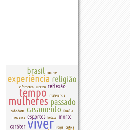
brasil
homens
experiência
religião
reflexão
sofrimento
sucesso
tempo
inteligência
mulheres
passado
casamento
sabedoria
família
esportes
morte
viver
mudança
beleza
caráter
ironia
crítica