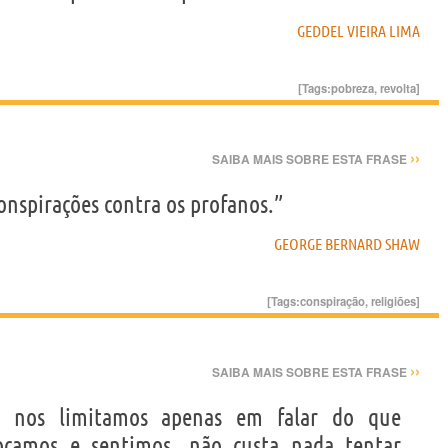
GEDDEL VIEIRA LIMA
[Tags:
pobreza
,
revolta
]
››
SAIBA MAIS SOBRE ESTA FRASE
conspirações contra os profanos.”
GEORGE BERNARD SHAW
[Tags:
conspiração
,
religiões
]
››
SAIBA MAIS SOBRE ESTA FRASE
s nos limitamos apenas em falar do que
ocamos e sentimos, não custa nada tentar