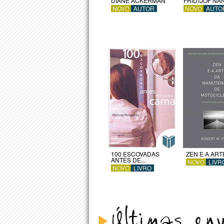
DIANE ACKERMAN
FRIDTJOF NA
NOVO
AUTOR
NOVO
AUTO
100 ESCOVADAS
ZEN E A ARTE
ANTES DE...
NOVO
LIVR
NOVO
LIVRO
Últimas en