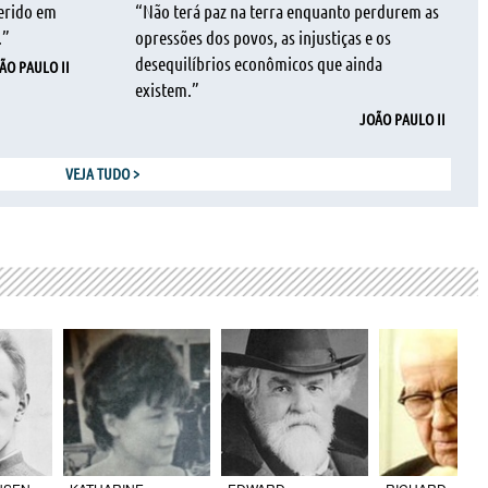
ferido em
“Não terá paz na terra enquanto perdurem as
.”
opressões dos povos, as injustiças e os
desequilíbrios econômicos que ainda
ÃO PAULO II
existem.”
JOÃO PAULO II
VEJA TUDO
>