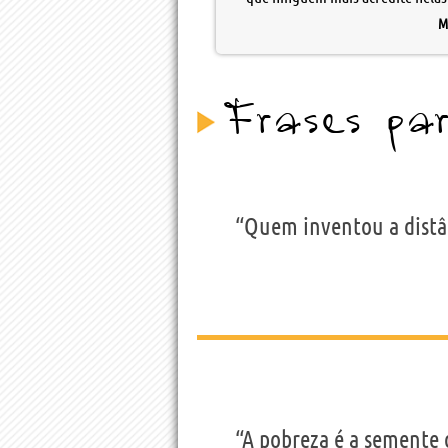
M
Frases par
“Quem inventou a distâ
“A pobreza é a semente d