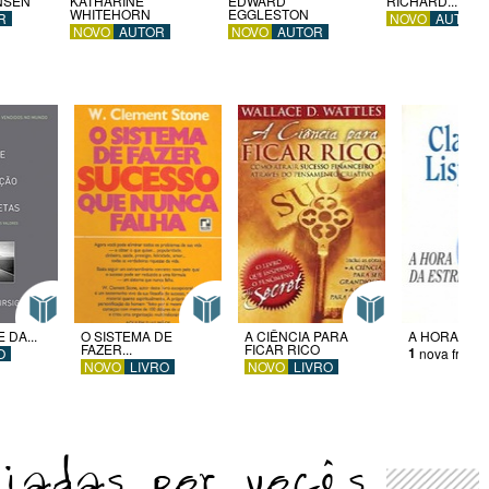
NSEN
KATHARINE
EDWARD
RICHARD...
WHITEHORN
EGGLESTON
R
NOVO
AUTOR
NOVO
AUTOR
NOVO
AUTOR
 DA...
O SISTEMA DE
A CIÊNCIA PARA
A HORA DA 
FAZER...
FICAR RICO
1
O
nova frase
NOVO
LIVRO
NOVO
LIVRO
viadas por vocês