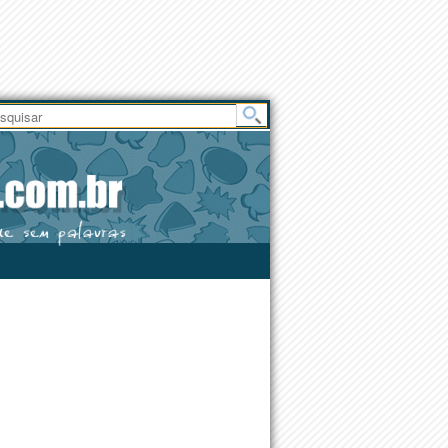
Área
do
Usuário