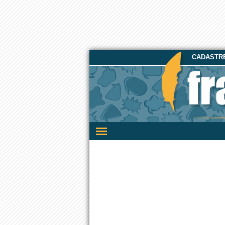
CADASTRE
Ativar/desativar
a
navegação