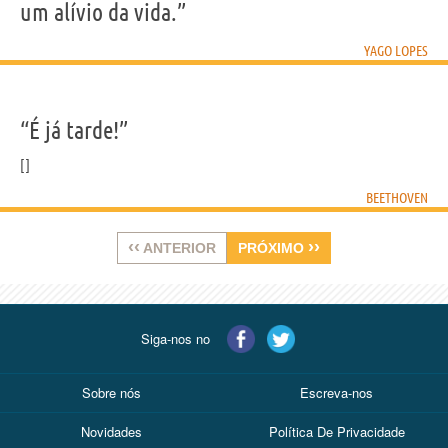
um alívio da vida.”
YAGO LOPES
“É já tarde!”
BEETHOVEN
‹‹
››
ANTERIOR
PRÓXIMO
Siga-nos no
Sobre nós
Escreva-nos
Novidades
Política De Privacidade