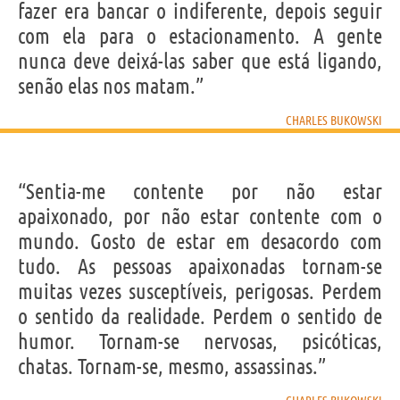
fazer era bancar o indiferente, depois seguir
“Viver é um problema.”
com ela para o estacionamento. A gente
CHARLES BUKOWSKI
nunca deve deixá-las saber que está ligando,
Compartilhe
Tweet
senão elas nos matam.”
CHARLES BUKOWSKI
Personagens relacionados por
PROFISSÃO
CONTEÚDOS
“Sentia-me contente por não estar
apaixonado, por não estar contente com o
mundo. Gosto de estar em desacordo com
tudo. As pessoas apaixonadas tornam-se
muitas vezes susceptíveis, perigosas. Perdem
o sentido da realidade. Perdem o sentido de
humor. Tornam-se nervosas, psicóticas,
chatas. Tornam-se, mesmo, assassinas.”