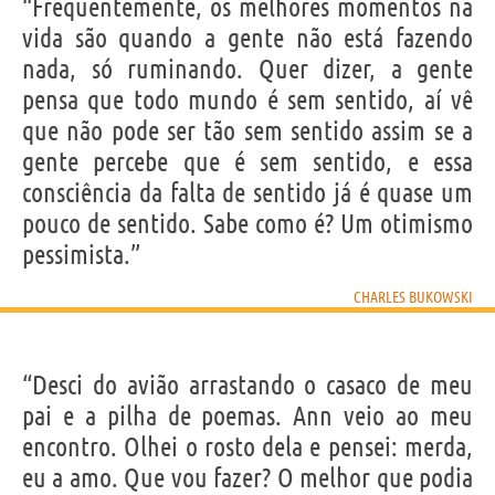
“Freqüentemente, os melhores momentos na
Nome
Charles
vida são quando a gente não está fazendo
Sobrenome
Bukowski
Nascido
16 Agosto 1920 em Andernach
nada, só ruminando. Quer dizer, a gente
Falecido
9 Março 1994 em San Pedro
Gênero
masculino
pensa que todo mundo é sem sentido, aí vê
Nacionalidade
Americana
Profissão
poeta
,
escritor
que não pode ser tão sem sentido assim se a
Signo do zodíaco
Leão
gente percebe que é sem sentido, e essa
LIVROS DE CHARLES BUKOWSKI
consciência da falta de sentido já é quase um
pouco de sentido. Sabe como é? Um otimismo
pessimista.”
CHARLES BUKOWSKI
O Capitão Saiu
Notas De Um
Para O...
Velho Safado
“Desci do avião arrastando o casaco de meu
Frases, citações e aforismos de Charles Bukowski
pai e a pilha de poemas. Ann veio ao meu
182
encontro. Olhei o rosto dela e pensei: merda,
EM PORTUGUÊS
eu a amo. Que vou fazer? O melhor que podia