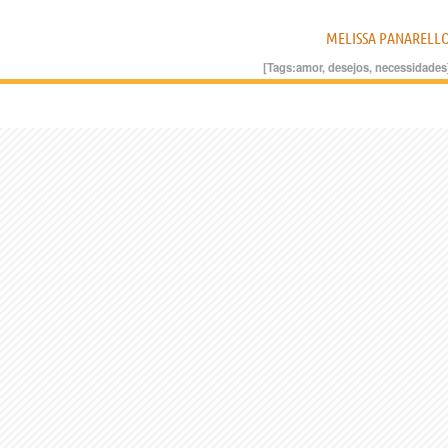
MELISSA PANARELL
[Tags:
amor
,
desejos
,
necessidades