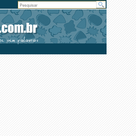
Área
do
Usuário