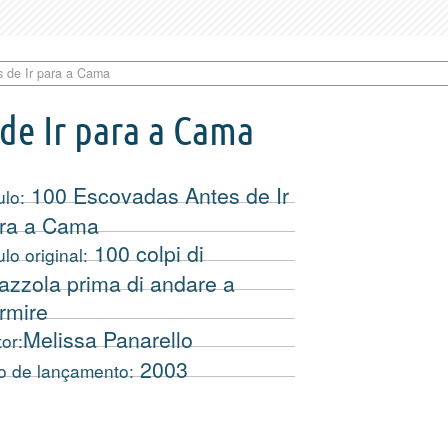
 de Ir para a Cama
de Ir para a Cama
100 Escovadas Antes de Ir
ulo:
ra a Cama
100 colpi di
ulo original:
azzola prima di andare a
rmire
Melissa Panarello
or:
2003
o de lançamento: