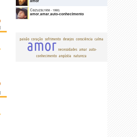
amor
Cazuza
(1958
-
1990)
amor
,
amar
,
auto-conhecimento
O
]
amor
paixão
coração
sofrimento
desejos
consciência
calma
›
necessidades
amar
auto-
conhecimento
angústia
natureza
O
]
›