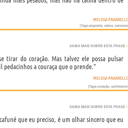
ainda mais pesados; mas não há calma dentro de
MELISSA PANARELL
[Tags:
angústia
,
calma
,
natureza
›
SAIBA MAIS SOBRE ESTA FRASE
 se tirar do coração. Mas talvez ele possa pulsar
 pedacinhos a couraça que o prende.”
MELISSA PANARELL
[Tags:
coração
,
sofrimento
›
SAIBA MAIS SOBRE ESTA FRASE
cafuné que eu preciso, é um olhar sincero que eu