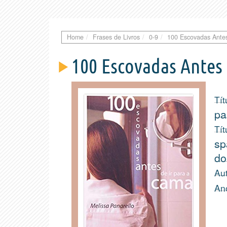
Home
Frases de Livros
0-9
100 Escovadas Antes
100 Escovadas Antes 
Tít
pa
Tít
sp
do
Aut
An