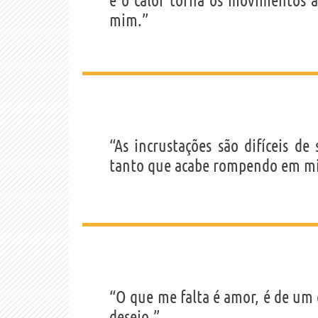
e o calor torna os movimentos 
mim.”
“As incrustações são difíceis de
tanto que acabe rompendo em mil
“O que me falta é amor, é de um 
desejo.”