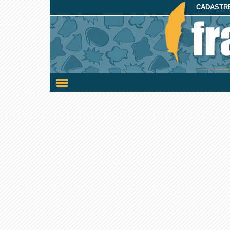
CADASTRE
Ativar/desativar
a
navegação