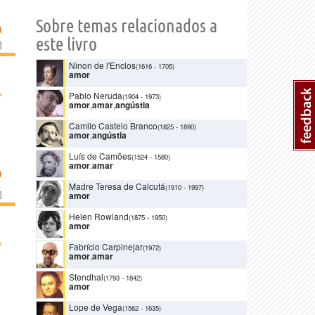
Sobre temas relacionados a
O
este livro
]
Ninon de l'Enclos
(1616
-
1705)
amor
›
Pablo Neruda
(1904
-
1973)
amor
,
amar
,
angústia
Camilo Castelo Branco
(1825
-
1890)
amor
,
angústia
Luís de Camões
(1524
-
1580)
amor
,
amar
O
Madre Teresa de Calcutá
(1910
-
1997)
]
amor
Helen Rowland
(1875
-
1950)
amor
›
Fabrício Carpinejar
(1972)
amor
,
amar
Stendhal
(1793
-
1842)
amor
Lope de Vega
(1562
-
1635)