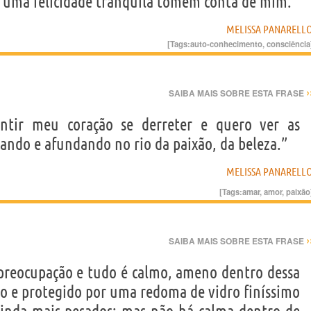
 uma felicidade tranqüila tomem conta de mim.
MELISSA PANARELL
[Tags:
auto-conhecimento
,
consciência
›
SAIBA MAIS SOBRE ESTA FRASE
ntir meu coração se derreter e quero ver as
rando e afundando no rio da paixão, da beleza.”
MELISSA PANARELL
[Tags:
amar
,
amor
,
paixão
›
SAIBA MAIS SOBRE ESTA FRASE
espreocupação e tudo é calmo, ameno dentro dessa
do e protegido por uma redoma de vidro finíssimo