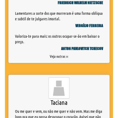
FRIEDRICH WILHELM NIETZSCHE
Lamentares a sorte dos que morreram é uma forma oblíqua
e subtil de te julgares imortal.
VERGÍLIO FERREIRA
Valoriza-te para mais: os outros ocupar-se-ão em baixar o
preço.
ANTON PAVLOVITCH TCHECOV
Veja outras ››
Taciana
Ou me quer e vem, ou não me quer e não vem. Mas me diga
logo pra que eu possa desocupar o coração. Avisei que não