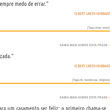
 sempre medo de errar.”
ELBERT GREEN HUBBAR
[Tags:
errar
,
medo
›
SAIBA MAIS SOBRE ESTA FRASE
zada.”
ELBERT GREEN HUBBAR
[Tags:
fé
,
metáforas
,
religiões
›
SAIBA MAIS SOBRE ESTA FRASE
para um casamento ser feliz: o primeiro chama-se