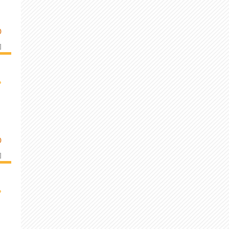
D
]
›
D
]
›