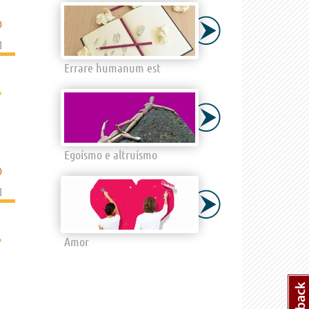
D
]
Errare humanum est
›
Egoísmo e altruísmo
D
]
›
Amor