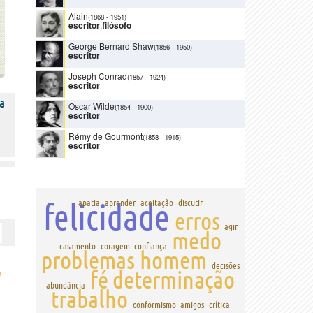
Alain
(1868
-
1951)
escritor
,
filósofo
George Bernard Shaw
(1856
-
1950)
escritor
Joseph Conrad
(1857
-
1924)
escritor
a
Oscar Wilde
(1854
-
1900)
escritor
Rémy de Gourmont
(1858
-
1915)
escritor
felicidade
apatia
aprender
aceitação
discutir
erros
agir
medo
casamento
coragem
confiança
problemas
homem
decisões
›
fé
determinação
abundância
trabalho
conformismo
amigos
crítica