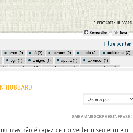
ELBERT GREEN HUBBARD
Compartilhe
Tweet
Filtre por tem
erros (2)
fé (2)
homem (2)
medo (2)
problemas (2)
agir (1)
amigos (1)
apatia (1)
aprender (1)
(1)
confiança (1)
conformismo (1)
conservadores (1)
crítica (1)
decisões (1)
defeitos (1)
discutir (1)
EEN HUBBARD
›
SAIBA MAIS SOBRE ESTA FRASE
ou mas não é capaz de converter o seu erro em