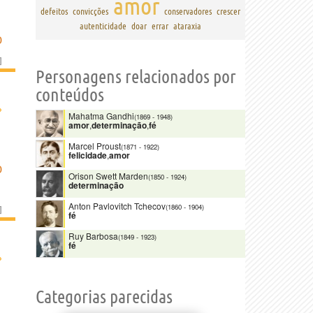
amor
defeitos
convicções
conservadores
crescer
autenticidade
doar
errar
ataraxia
D
]
Personagens relacionados por
conteúdos
›
Mahatma Gandhi
(1869
-
1948)
amor
,
determinação
,
fé
Marcel Proust
(1871
-
1922)
felicidade
,
amor
D
Orison Swett Marden
(1850
-
1924)
determinação
Anton Pavlovitch Tchecov
(1860
-
1904)
]
fé
Ruy Barbosa
(1849
-
1923)
fé
›
Categorias parecidas