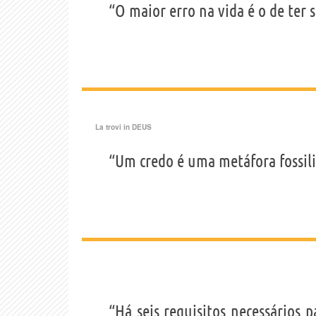
“O maior erro na vida é o de ter
La trovi in
DEUS
“Um credo é uma metáfora fossili
“Há seis requisitos necessários 