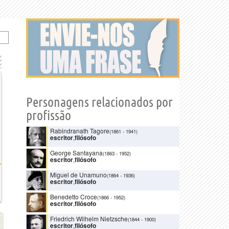
Personagens relacionados por
profissão
Rabindranath Tagore
(1861
-
1941)
escritor
,
filósofo
George Santayana
(1863
-
1952)
escritor
,
filósofo
Miguel de Unamuno
(1864
-
1936)
escritor
,
filósofo
Benedetto Croce
(1866
-
1952)
escritor
,
filósofo
Friedrich Wilhelm Nietzsche
(1844
-
1900)
escritor
,
filósofo