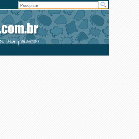
Área
do
Usuário