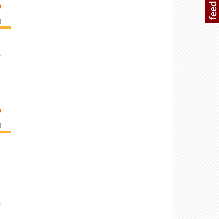
D
]
›
D
]
›