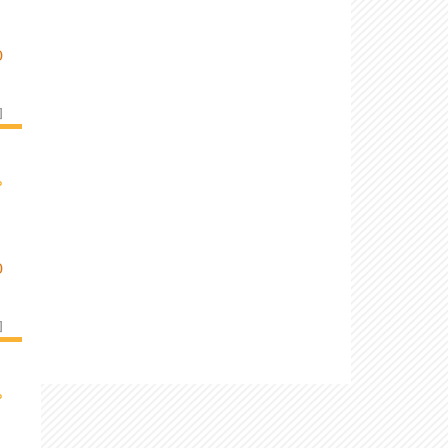
D
]
›
D
]
›