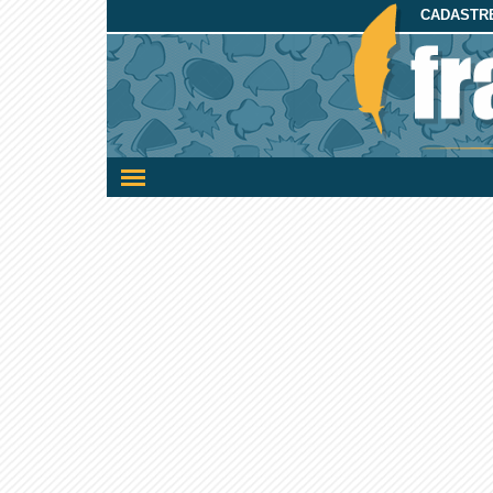
CADASTRE
Ativar/desativar
a
navegação