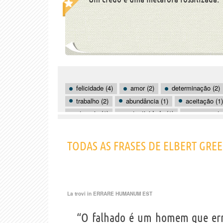
felicidade (4)
amor (2)
determinação (2)
trabalho (2)
abundância (1)
aceitação (1)
ataraxia (1)
autenticidade (1)
casamento 
convicções (1)
coragem (1)
crescer (1)
doar (1)
errar (1)
TODAS AS FRASES DE ELBERT GR
La trovi in
ERRARE HUMANUM EST
“O falhado é um homem que err