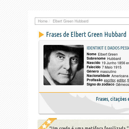
Home
Elbert Green Hubbard
Frases de Elbert Green Hubbard
IDENTIKIT E DADOS PESS
Nome
Elbert Green
Sobrenome
Hubbard
Nascido
19 Junho 1856 e
Falecido
7 Maio 1915
Gênero
masculino
Nacionalidade
Americana
Profissão
escritor
,
editor
,
f
Signo do zodíaco
Gêmeos
Frases, citações
“Um credo é uma metáfora fossilizada.”