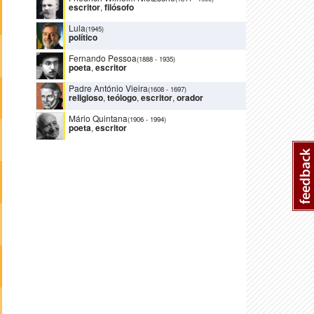
escritor
,
filósofo
Lula
(1945)
político
Fernando Pessoa
(1888
-
1935)
poeta
,
escritor
Padre António Vieira
(1608
-
1697)
religioso
,
teólogo
,
escritor
,
orador
Mário Quintana
(1906
-
1994)
poeta
,
escritor