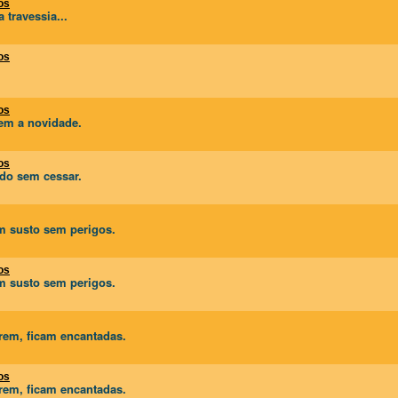
os
travessia...
os
os
em a novidade.
os
ado sem cessar.
m susto sem perigos.
os
m susto sem perigos.
em, ficam encantadas.
os
em, ficam encantadas.