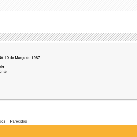
to
10 de Março de 1987
ais
onte
gos
Parecidos