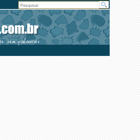
Área
do
Usuário