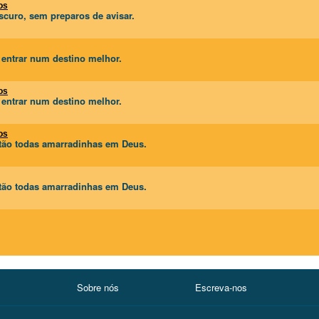
os
curo, sem preparos de avisar.
a entrar num destino melhor.
os
a entrar num destino melhor.
os
estão todas amarradinhas em Deus.
estão todas amarradinhas em Deus.
Sobre nós
Escreva-nos