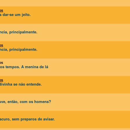
os
s dar-se um jeito.
ncia, principalmente.
os
ncia, principalmente.
os
os tempos. A menina de lá
os
divinha se não entende.
ouve, então, com os homens?
curo, sem preparos de avisar.