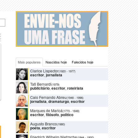
Mais populares
Nascidos hoje
Falecidos hoje
Clarice Lispector
(1920
-
1977)
escritor
,
jornalista
Tati Bernardi
(1979)
publicitário
,
escritor
,
roteirista
Caio Fernando Abreu
(1948
-
1996)
jornalista
,
dramaturgo
,
escritor
Marques de Maricá
(1773
-
1848)
escritor
,
filósofo
,
político
Augusto Branco
(1980)
poeta
,
escritor
Friedrich Wilhelm Nietzsche
(1844
-
1900)