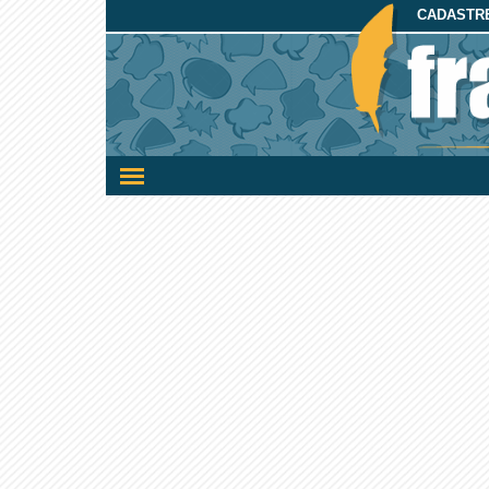
CADASTRE
Ativar/desativar
a
navegação