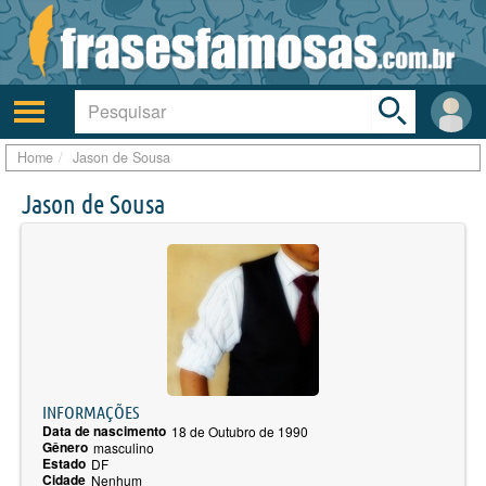
Toggle
search
bar
Ativar/desativar
Área
a
do
navegação
Usuá
Home
Jason de Sousa
Jason de Sousa
INFORMAÇÕES
Data de nascimento
18 de Outubro de 1990
Gênero
masculino
Estado
DF
Cidade
Nenhum