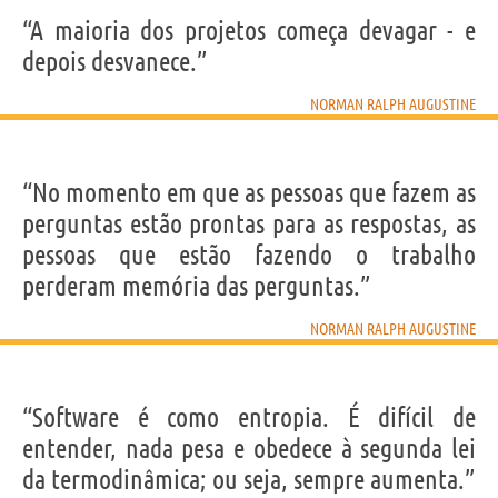
IDENTIKIT E DADOS PESSOAIS
Nome
“A maioria dos projetos começa devagar - e
Norman Ralph
Sobrenome
Augustine
depois desvanece.”
Nascido
27 Julho 1935 em Denver
Gênero
masculino
Nacionalidade
Americana
NORMAN RALPH AUGUSTINE
Profissão
empresário
Signo do zodíaco
Leão
Frases, citações e aforismos de Norman Ralph Augustine
“No momento em que as pessoas que fazem as
5
EM PORTUGUÊS
perguntas estão prontas para as respostas, as
pessoas que estão fazendo o trabalho
Personagens relacionados por
perderam memória das perguntas.”
PROFISSÃO
CONTEÚDOS
NORMAN RALPH AUGUSTINE
“Software é como entropia. É difícil de
entender, nada pesa e obedece à segunda lei
da termodinâmica; ou seja, sempre aumenta.”