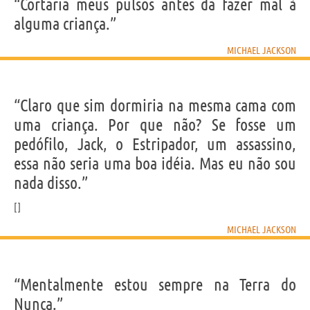
IDENTIKIT E DADOS PESSOAIS
“Cortaria meus pulsos antes da fazer mal à
Nome
Michael
alguma criança.”
Sobrenome
Jackson
Nascido
29 Agosto 1958 em Gary
Falecido
25 Junho 2009 em Los Angeles
MICHAEL JACKSON
Gênero
masculino
Nacionalidade
Americana
Profissão
empresário
,
coreógrafo
,
cantor
,
bailarino
,
produtor
musical
,
ator
,
autor
Signo do zodíaco
Virgem
“Claro que sim dormiria na mesma cama com
uma criança. Por que não? Se fosse um
Frases, citações e aforismos de Michael Jackson
pedófilo, Jack, o Estripador, um assassino,
54
EM PORTUGUÊS
essa não seria uma boa idéia. Mas eu não sou
nada disso.”
“Claro que sim dormiria na mesma cama com uma
criança. Por que não? Se fosse um pedófilo, Jack, o
MICHAEL JACKSON
Estripador, um assassino, essa não seria uma boa
idéia. Mas eu não sou nada disso.”
MICHAEL JACKSON
“Mentalmente estou sempre na Terra do
Compartilhe
Tweet
Nunca.”