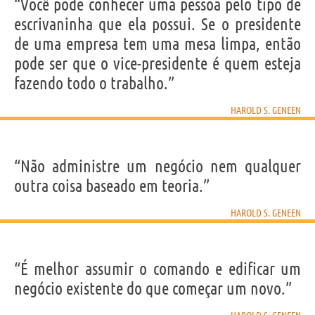
IDENTIKIT E DADOS PESSOAIS
“Você pode conhecer uma pessoa pelo tipo de
Nome
Harold S.
escrivaninha que ela possui. Se o presidente
Sobrenome
Geneen
Nascido
22 Janeiro 1910 em Bournemouth, Hampshire
de uma empresa tem uma mesa limpa, então
Falecido
21 Novembro 1997
Gênero
masculino
pode ser que o vice-presidente é quem esteja
Nacionalidade
Americana
Profissão
empresário
fazendo todo o trabalho.”
Signo do zodíaco
Aquário
HAROLD S. GENEEN
Frases, citações e aforismos de Harold S. Geneen
18
EM PORTUGUÊS
“Não administre um negócio nem qualquer
outra coisa baseado em teoria.”
Personagens relacionados por
PROFISSÃO
CONTEÚDOS
HAROLD S. GENEEN
“É melhor assumir o comando e edificar um
negócio existente do que começar um novo.”