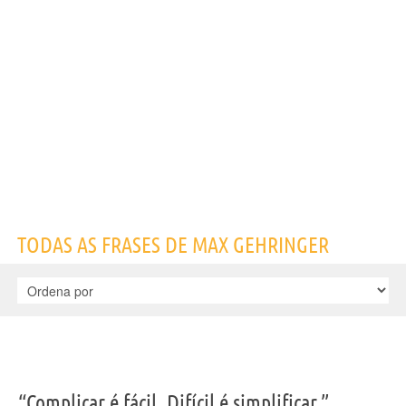
Nome
Max
Sobrenome
Gehringer
Nascido
1949
Gênero
masculino
Nacionalidade
brasileira
Profissão
gerente
,
empresário
,
escritor
Frases, citações e aforismos de Max Gehringer
18
EM PORTUGUÊS
Personagens relacionados por
PROFISSÃO
CONTEÚDOS
TODAS AS FRASES DE MAX GEHRINGER
“Complicar é fácil. Difícil é simplificar.”