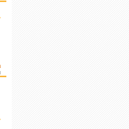
›
N
]
›