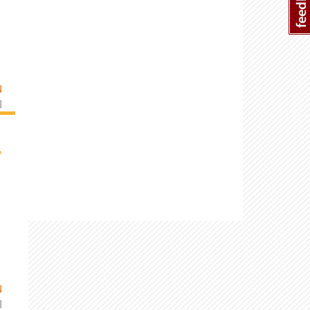
N
]
›
N
]