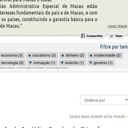
ião Administrativa Especial de Macau estão
eresses fundamentais do país e de Macau, e com
 os países, constituindo a garantia básica para o
 de Macau.”
JIANG ZEMIN
Compartilhe
Tweet
Filtre por tem
economia (3)
socialismo (3)
dinheiro (2)
modernidade (2)
tecnologia (2)
corrupção (1)
exército (1)
governo (1)
lícia (1)
políticos (1)
união (1)
›
SAIBA MAIS SOBRE ESTA FRASE