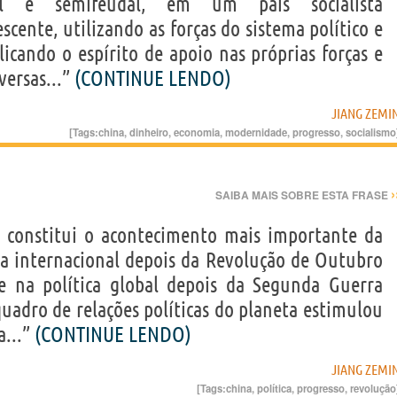
ial e semifeudal, em um país socialista
cente, utilizando as forças do sistema político e
licando o espírito de apoio nas próprias forças e
versas...”
(CONTINUE LENDO)
JIANG ZEMI
[Tags:
china
,
dinheiro
,
economia
,
modernidade
,
progresso
,
socialismo
›
SAIBA MAIS SOBRE ESTA FRASE
a constitui o acontecimento mais importante da
a internacional depois da Revolução de Outubro
 na política global depois da Segunda Guerra
quadro de relações políticas do planeta estimulou
a...”
(CONTINUE LENDO)
JIANG ZEMI
[Tags:
china
,
política
,
progresso
,
revolução