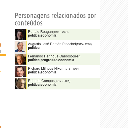
Personagens relacionados por
conteúdos
Ronald Reagan
(1911
-
2004)
política
,
economia
Augusto José Ramón Pinochet
(1915
-
2006)
N
política
]
Fernando Henrique Cardoso
(1931)
política
,
progresso
,
economia
Richard Milhous Nixon
(1913
-
1994)
›
política
,
economia
Roberto Campos
(1917
-
2001)
política
,
economia
N