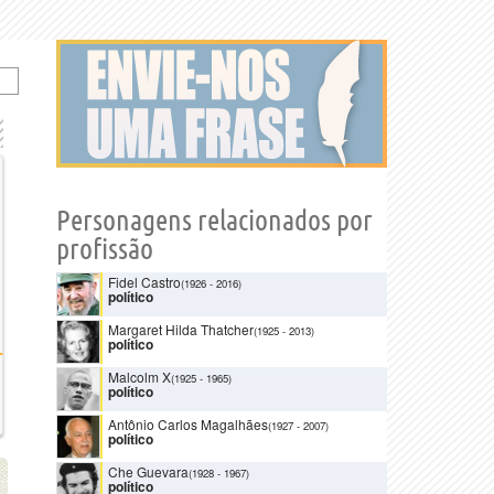
Personagens relacionados por
profissão
Fidel Castro
(1926
-
2016)
político
Margaret Hilda Thatcher
(1925
-
2013)
político
Malcolm X
(1925
-
1965)
político
Antônio Carlos Magalhães
(1927
-
2007)
político
Che Guevara
(1928
-
1967)
político