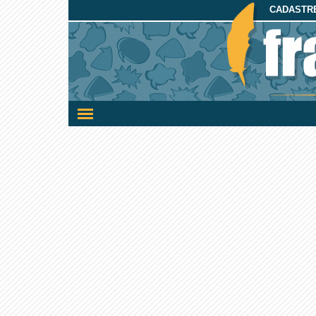
CADASTRE
Ativar/desativar
a
navegação