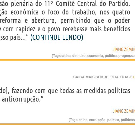
são plenária do 11º Comitê Central do Partido,
ução econômica o foco do trabalho, nos quatro
 reforma e abertura, permitindo que o poder
e com rapidez e o povo recebesse mais benefícios
sso país...”
(CONTINUE LENDO)
JIANG ZEMI
[Tags:
china
,
dinheiro
,
economia
,
política
,
progresso
›
SAIBA MAIS SOBRE ESTA FRASE
ido], fazendo com que todas as medidas políticas
 anticorrupção.”
JIANG ZEMI
[Tags:
china
,
corrupção
,
política
,
políticos