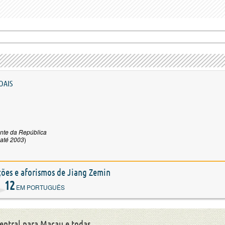
OAIS
nte da República
 até 2003
)
ações e aforismos de Jiang Zemin
12
EM PORTUGUÊS
Central para Macau e todas