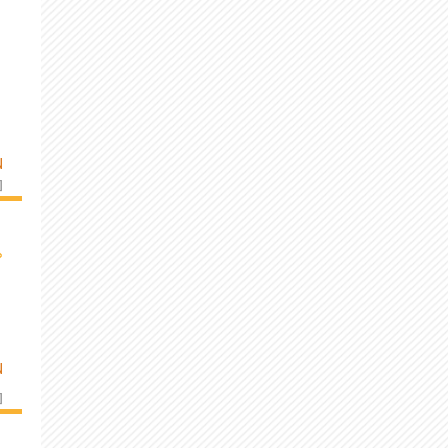
N
]
›
N
]