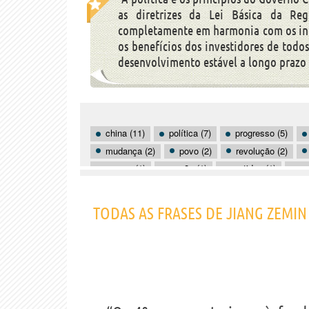
as diretrizes da Lei Básica da Reg
completamente em harmonia com os int
os benefícios dos investidores de todos
desenvolvimento estável a longo prazo
china (11)
política (7)
progresso (5)
mudança (2)
povo (2)
revolução (2)
macau (1)
nação (1)
partidos (1)
po
TODAS AS FRASES DE JIANG ZEMIN