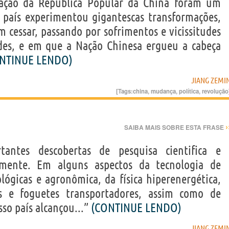
dação da República Popular da China foram um
 país experimentou gigantescas transformações,
 cessar, passando por sofrimentos e vicissitudes
ades, e em que a Nação Chinesa ergueu a cabeça
NTINUE LENDO)
JIANG ZEMI
[Tags:
china
,
mudança
,
política
,
revolução
›
SAIBA MAIS SOBRE ESTA FRASE
antes descobertas de pesquisa cientifica e
emente. Em alguns aspectos da tecnologia de
ológicas e agronômica, da física hiperenergética,
s e foguetes transportadores, assim como de
sso país alcançou...”
(CONTINUE LENDO)
JIANG ZEMI