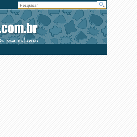
Área
do
Usuário