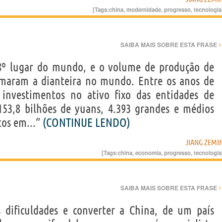
[Tags:
china
,
modernidade
,
progresso
,
tecnologia
›
SAIBA MAIS SOBRE ESTA FRASE
 8º lugar do mundo, e o volume de produção de
omaram a dianteira no mundo. Entre os anos de
 investimentos no ativo fixo das entidades de
.153,8 bilhões de yuans, 4.393 grandes e médios
tos em...”
(CONTINUE LENDO)
JIANG ZEMI
[Tags:
china
,
economia
,
progresso
,
tecnologia
›
SAIBA MAIS SOBRE ESTA FRASE
 dificuldades e converter a China, de um país