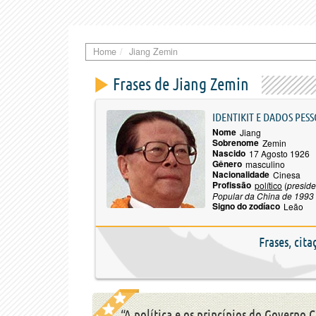
Home
Jiang Zemin
Frases de Jiang Zemin
IDENTIKIT E DADOS PESS
Nome
Jiang
Sobrenome
Zemin
Nascido
17 Agosto 1926
Gênero
masculino
Nacionalidade
Cinesa
Profissão
político
(
preside
Popular da China de 1993
Signo do zodíaco
Leão
Frases, cit
“A política e os princípios do Governo 