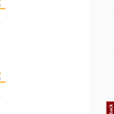
]
›
N
]
›