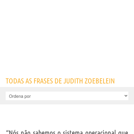
Nome
Judith
Sobrenome
Zoebelein
Nascido
1948
Gênero
feminino
Nacionalidade
Americana
Profissão
informático
(
webmaster do site do Vaticano
)
Frases, citações e aforismos de Judith Zoebelein
11
EM PORTUGUÊS
Personagens relacionados por
PROFISSÃO
CONTEÚDOS
TODAS AS FRASES DE JUDITH ZOEBELEIN
“Nós não sabemos o sistema operacional que