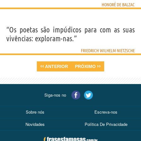
HONORÉ DE BALZAC
“Os poetas são impúdicos para com as suas
vivências: exploram-nas.”
FRIEDRICH WILHELM NIETZSCHE
‹‹
››
ANTERIOR
PRÓXIMO
Siga-nos no
Sobre nós
Escreva-nos
Novidades
Política De Privacidade