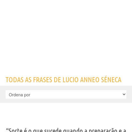
Nome
Lucio Anneo
Sobrenome
Séneca
Nascido
4 a.C. em Cordoba
Falecido
65 em Roma
Gênero
masculino
Nacionalidade
Latina
Profissão
escritor
,
filósofo
Frases, citações e aforismos de Lucio Anneo Séneca
179
EM PORTUGUÊS
“O homem que sofre antes de ser necessário, sofre
TODAS AS FRASES DE LUCIO ANNEO SÉNECA
mais que o necessário.”
LUCIO ANNEO SÉNECA
Compartilhe
Tweet
Personagens relacionados por
PROFISSÃO
CONTEÚDOS
“Sorte é o que sucede quando a preparação e a