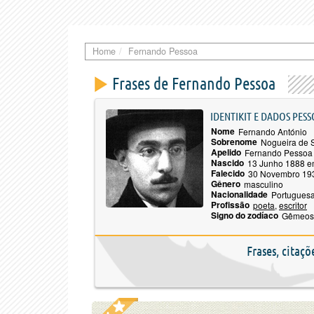
Home
Fernando Pessoa
Frases de Fernando Pessoa
IDENTIKIT E DADOS PESS
Nome
Fernando António
Sobrenome
Nogueira de 
Apelido
Fernando Pessoa
Nascido
13 Junho 1888 e
Falecido
30 Novembro 19
Gênero
masculino
Nacionalidade
Portugues
Profissão
poeta
,
escritor
Signo do zodíaco
Gêmeos
Frases, citaç