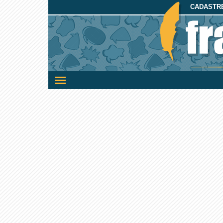
CADASTRE
Ativar/desativar
a
navegação