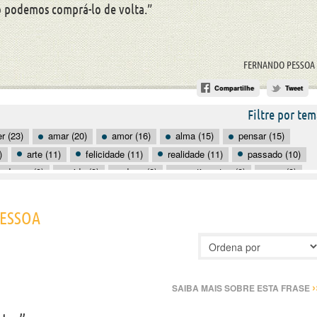
 podemos comprá-lo de volta.”
FERNANDO PESSOA
Compartilhe
Tweet
Filtre por tem
er (23)
amar (20)
amor (16)
alma (15)
pensar (15)
)
arte (11)
felicidade (11)
realidade (11)
passado (10)
udança (9)
vida (9)
deus (8)
sentimentos (8)
ser (8)
7)
observar (7)
saudades (7)
sentidos (7)
vontade (7)
PESSOA
›
SAIBA MAIS SOBRE ESTA FRASE