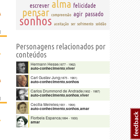
alma
escrever
felicidade
pensar
agir
passado
A
compreensão
sonhos
aceitação
ser
sofrimento
solidão
]
Personagens relacionados por
›
conteúdos
Hermann Hesse
(1877
-
1962)
auto-conhecimento
,
viver
Carl Gustav Jung
(1875
-
1961)
A
auto-conhecimento
,
sonhos
Carlos Drummond de Andrade
(1902
-
1987)
auto-conhecimento
,
sonhos
,
viver
]
Cecília Meireles
(1901
-
1964)
auto-conhecimento
,
sonhos
,
amar
Florbela Espanca
(1894
-
1930)
›
amar