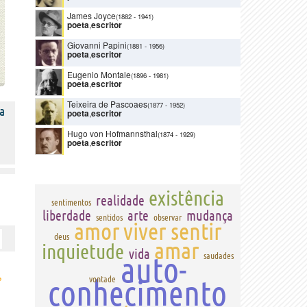
James Joyce
(1882
-
1941)
poeta
,
escritor
Giovanni Papini
(1881
-
1956)
poeta
,
escritor
Eugenio Montale
(1896
-
1981)
poeta
,
escritor
Teixeira de Pascoaes
(1877
-
1952)
a
poeta
,
escritor
Hugo von Hofmannsthal
(1874
-
1929)
poeta
,
escritor
existência
realidade
sentimentos
liberdade
arte
mudança
sentidos
observar
amor
viver
sentir
deus
amar
inquietude
vida
auto-
saudades
›
conhecimento
vontade