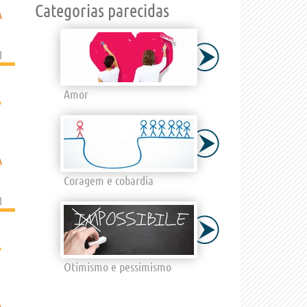
Categorias parecidas
A
]
Amor
›
A
Coragem e cobardia
]
›
Otimismo e pessimismo