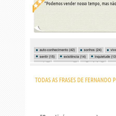
“Podemos vender nosso tempo, mas não
auto-conhecimento (42)
sonhos (24)
viv
sentir (15)
existência (14)
inquietude (13
agir (9)
escrever (9)
liberdade (9)
m
sofrimento (8)
solidão (8)
compreensão (
aceitação (6)
TODAS AS FRASES DE FERNANDO 