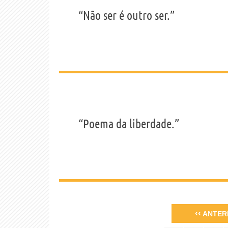
“Não ser é outro ser.”
“Poema da liberdade.”
‹‹
ANTER