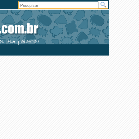
Área
do
Usuário