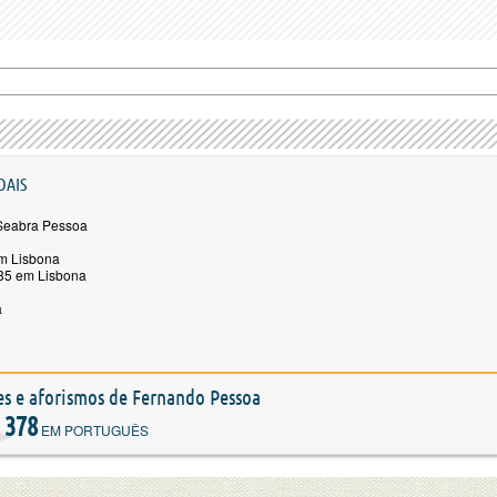
OAIS
Seabra Pessoa
m Lisbona
35 em Lisbona
a
ões e aforismos de Fernando Pessoa
378
EM PORTUGUÊS