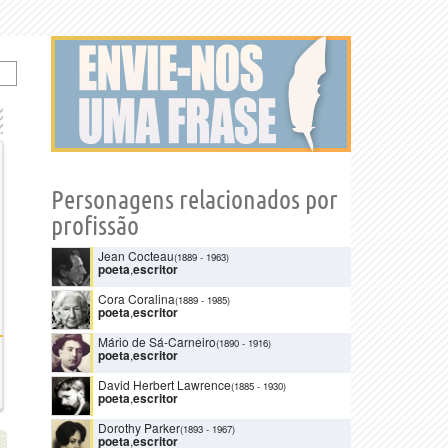
Personagens relacionados por
profissão
Jean Cocteau
(1889
-
1963)
poeta
,
escritor
Cora Coralina
(1889
-
1985)
poeta
,
escritor
Mário de Sá-Carneiro
(1890
-
1916)
poeta
,
escritor
David Herbert Lawrence
(1885
-
1930)
poeta
,
escritor
Dorothy Parker
(1893
-
1967)
poeta
,
escritor