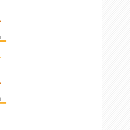
A
]
›
A
]