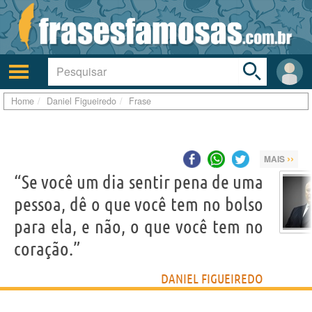
Toggle
search
bar
Ativar/desativar
Área
a
do
navegação
Usuá
Home
Daniel Figueiredo
Frase
››
MAIS
“Se você um dia sentir pena de uma
pessoa, dê o que você tem no bolso
para ela, e não, o que você tem no
coração.”
DANIEL FIGUEIREDO