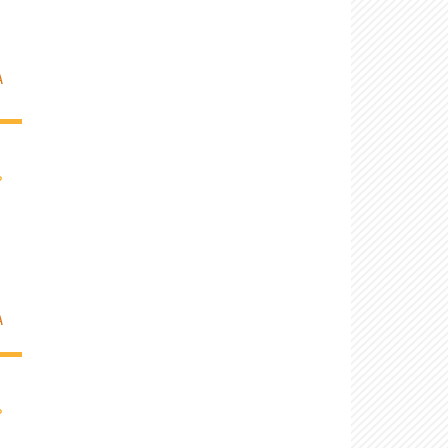
A
›
A
›