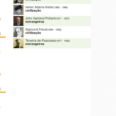
Helen Adams Keller
(1880
-
1968)
civilização
John Garland Pollard
A
(1871
-
1937)
estrangeiros
Sigmund Freud
(1856
-
1939)
civilização
]
Teixeira de Pascoaes
(1877
-
1952)
estrangeiros
›
A
]
›