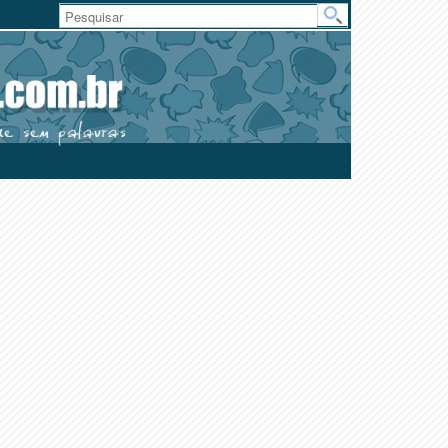
Área
do
Usuário