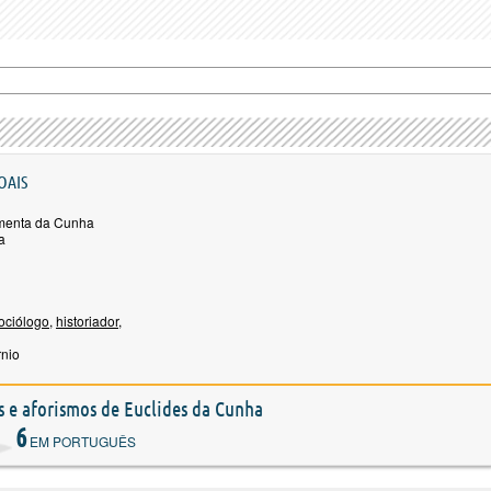
OAIS
menta da Cunha
a
ociólogo
,
historiador
,
rnio
es e aforismos de Euclides da Cunha
6
EM PORTUGUÊS