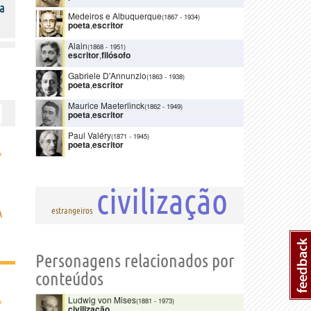
a
Medeiros e Albuquerque
(1867
-
1934)
poeta
,
escritor
Alain
(1868
-
1951)
escritor
,
filósofo
Gabriele D'Annunzio
(1863
-
1938)
poeta
,
escritor
Maurice Maeterlinck
(1862
-
1949)
poeta
,
escritor
Paul Valéry
(1871
-
1945)
poeta
,
escritor
›
civilização
estrangeiros
A
Personagens relacionados por
conteúdos
›
Ludwig von Mises
(1881
-
1973)
civilização