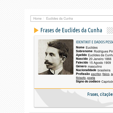
Home
Euclides da Cunha
Frases de Euclides da Cunha
IDENTIKIT E DADOS PESS
Nome
Euclides
Sobrenome
Rodrigues Pi
Apelido
Euclides da Cunh
Nascido
20 Janeiro 1866
Falecido
15 Agosto 1909
Gênero
masculino
Nacionalidade
brasileira
Profissão
escritor
,
físico
,
s
filósofo
,
poeta
Signo do zodíaco
Capricó
Frases, citaçõ