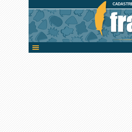
CADASTRE
Ativar/desativar
a
navegação