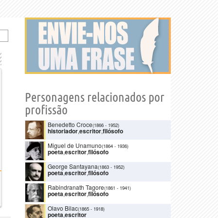
Personagens relacionados por
profissão
Benedetto Croce
(1866
-
1952)
historiador
,
escritor
,
filósofo
Miguel de Unamuno
(1864
-
1936)
poeta
,
escritor
,
filósofo
George Santayana
(1863
-
1952)
poeta
,
escritor
,
filósofo
Rabindranath Tagore
(1861
-
1941)
poeta
,
escritor
,
filósofo
Olavo Bilac
(1865
-
1918)
poeta
,
escritor