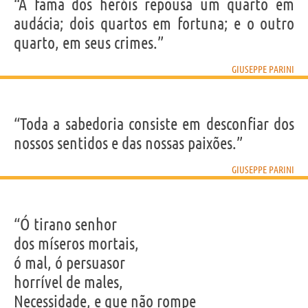
IDENTIKIT E DADOS PESSOAIS
“A fama dos heróis repousa um quarto em
Nome
Giuseppe
audácia; dois quartos em fortuna; e o outro
Sobrenome
Parini
Nascido
23 Maio 1729 em Bosisio, LC
quarto, em seus crimes.”
Falecido
15 Agosto 1799 em Milano
Gênero
masculino
Nacionalidade
Italiana
GIUSEPPE PARINI
Profissão
poeta
,
tradutor
Signo do zodíaco
Gêmeos
“Toda a sabedoria consiste em desconfiar dos
Frases, citações e aforismos de Giuseppe Parini
3
nossos sentidos e das nossas paixões.”
EM PORTUGUÊS
GIUSEPPE PARINI
Personagens relacionados por
PROFISSÃO
CONTEÚDOS
“Ó tirano senhor
dos míseros mortais,
ó mal, ó persuasor
horrível de males,
Necessidade, e que não rompe