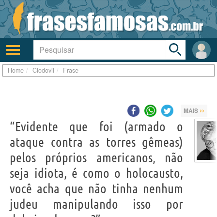
Toggle
search
bar
Ativar/desativar
Área
a
do
navegação
Usuá
Home
Clodovil
Frase
››
MAIS
“Evidente que foi (armado o
ataque contra as torres gêmeas)
pelos próprios americanos, não
seja idiota, é como o holocausto,
você acha que não tinha nenhum
judeu manipulando isso por