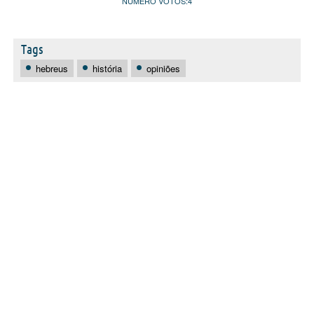
NÚMERO VOTOS:
4
Tags
hebreus
história
opiniões