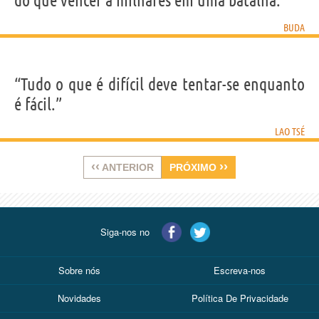
do que vencer a milhares em uma batalha.”
BUDA
“Tudo o que é difícil deve tentar-se enquanto
é fácil.”
LAO TSÉ
‹‹
››
ANTERIOR
PRÓXIMO
Siga-nos no
Sobre nós
Escreva-nos
Novidades
Política De Privacidade