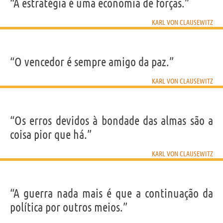
IDENTIKIT E DADOS PESSOAIS
“A estratégia é uma economia de forças.”
Nome
Karl
Sobrenome
von Clausewitz
KARL VON CLAUSEWITZ
Nascido
1 Junho 1780 em Burg bei Magdeburg
Falecido
16 Novembro 1831 em Breslavia
Gênero
masculino
Profissão
escritor
,
militar
(
general e estrategista
)
Signo do zodíaco
Gêmeos
“O vencedor é sempre amigo da paz.”
Frases, citações e aforismos de Karl von Clausewitz
KARL VON CLAUSEWITZ
4
EM PORTUGUÊS
“Os erros devidos à bondade das almas são a
“O vencedor é sempre amigo da paz.”
coisa pior que há.”
KARL VON CLAUSEWITZ
KARL VON CLAUSEWITZ
Compartilhe
Tweet
Personagens relacionados por
PROFISSÃO
CONTEÚDOS
“A guerra nada mais é que a continuação da
política por outros meios.”