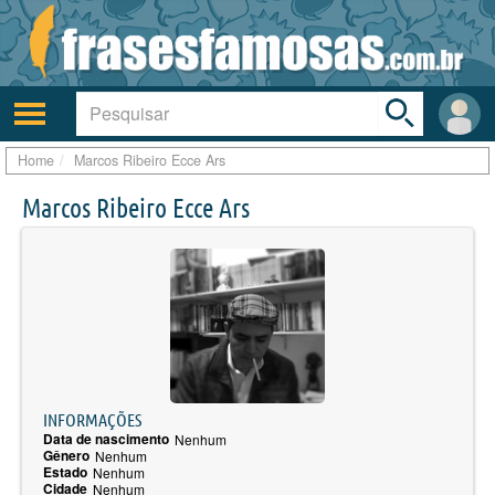
Toggle
search
bar
Ativar/desativar
Área
a
do
navegação
Usuá
Home
Marcos Ribeiro Ecce Ars
Marcos Ribeiro Ecce Ars
INFORMAÇÕES
Data de nascimento
Nenhum
Gênero
Nenhum
Estado
Nenhum
Cidade
Nenhum