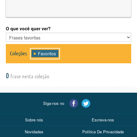
O que você quer ver?
Coleções
Favoritos
0
frase nesta coleção
Siga-nos no
Sobre nós
Escreva-nos
Novidades
Política De Privacidade