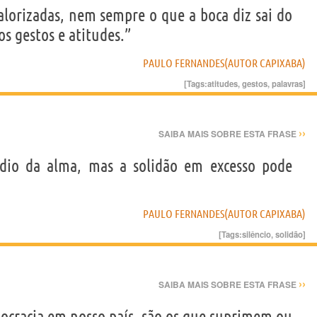
alorizadas, nem sempre o que a boca diz sai do
os gestos e atitudes.”
PAULO FERNANDES(AUTOR CAPIXABA)
[Tags:
atitudes
,
gestos
,
palavras
]
››
SAIBA MAIS SOBRE ESTA FRASE
édio da alma, mas a solidão em excesso pode
PAULO FERNANDES(AUTOR CAPIXABA)
[Tags:
silêncio
,
solidão
]
››
SAIBA MAIS SOBRE ESTA FRASE
ocracia em nosso país ,são os que suprimem ou