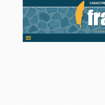
CADASTRE
Ativar/desativar
a
navegação