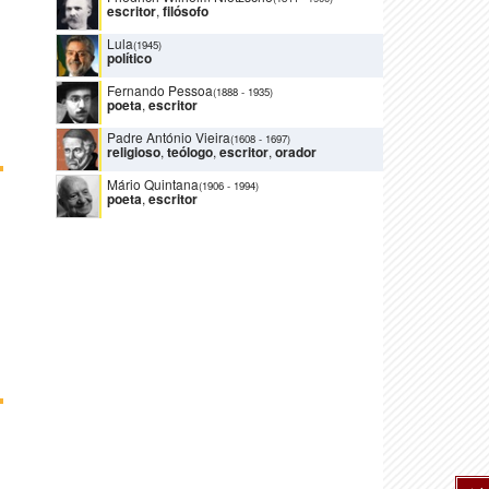
escritor
,
filósofo
Lula
(1945)
político
Fernando Pessoa
(1888
-
1935)
poeta
,
escritor
Padre António Vieira
(1608
-
1697)
religioso
,
teólogo
,
escritor
,
orador
Mário Quintana
(1906
-
1994)
poeta
,
escritor