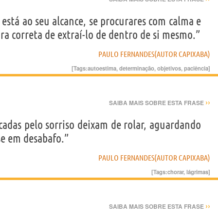
 está ao seu alcance, se procurares com calma e
ra correta de extraí-lo de dentro de si mesmo.”
PAULO FERNANDES(AUTOR CAPIXABA)
[Tags:
autoestima
,
determinação
,
objetivos
,
paciência
]
››
SAIBA MAIS SOBRE ESTA FRASE
cadas pelo sorriso deixam de rolar, aguardando
se em desabafo.”
PAULO FERNANDES(AUTOR CAPIXABA)
[Tags:
chorar
,
lágrimas
]
››
SAIBA MAIS SOBRE ESTA FRASE