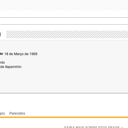
)
to
18 de Março de 1969
anto
de Itapemirim
gos
Parecidos
››
SAIBA MAIS SOBRE ESTA FRASE