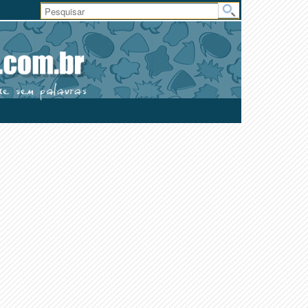
Área
do
Usuário