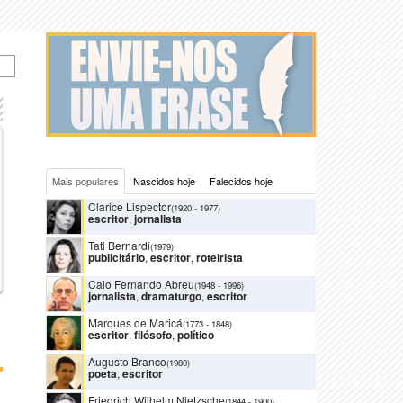
Mais populares
Nascidos hoje
Falecidos hoje
Clarice Lispector
(1920
-
1977)
escritor
,
jornalista
Tati Bernardi
(1979)
publicitário
,
escritor
,
roteirista
Caio Fernando Abreu
(1948
-
1996)
jornalista
,
dramaturgo
,
escritor
Marques de Maricá
(1773
-
1848)
escritor
,
filósofo
,
político
Augusto Branco
(1980)
poeta
,
escritor
Friedrich Wilhelm Nietzsche
(1844
-
1900)