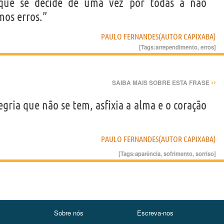
que se decide de uma vez por todas a não
os erros.”
PAULO FERNANDES(AUTOR CAPIXABA)
[Tags:
arrependimento
,
erros
]
››
SAIBA MAIS SOBRE ESTA FRASE
egria que não se tem, asfixia a alma e o coração
PAULO FERNANDES(AUTOR CAPIXABA)
[Tags:
aparência
,
sofrimento
,
sorriso
]
Sobre nós
Escreva-nos