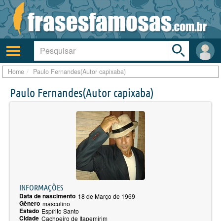
Toggle
search
bar
Ativar/desativar
Área
a
do
navegação
Usuá
Home
Paulo Fernandes(Autor capixaba)
Paulo Fernandes(Autor capixaba)
INFORMAÇÕES
Data de nascimento
18 de Março de 1969
Gênero
masculino
Estado
Espírito Santo
Cidade
Cachoeiro de Itapemirim