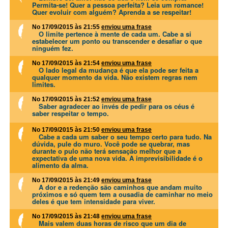
Permita-se! Quer a pessoa perfeita? Leia um romance!
Quer evoluir com alguém? Aprenda a se respeitar!
No 17/09/2015 às 21:55
enviou uma frase
O limite pertence à mente de cada um. Cabe a si
estabelecer um ponto ou transcender e desafiar o que
ninguém fez.
No 17/09/2015 às 21:54
enviou uma frase
O lado legal da mudança é que ela pode ser feita a
qualquer momento da vida. Não existem regras nem
limites.
No 17/09/2015 às 21:52
enviou uma frase
Saber agradecer ao invés de pedir para os céus é
saber respeitar o tempo.
No 17/09/2015 às 21:50
enviou uma frase
Cabe a cada um saber o seu tempo certo para tudo. Na
dúvida, pule do muro. Você pode se quebrar, mas
durante o pulo não terá sensação melhor que a
expectativa de uma nova vida. A imprevisibilidade é o
alimento da alma.
No 17/09/2015 às 21:49
enviou uma frase
A dor e a redenção são caminhos que andam muito
próximos e só quem tem a ousadia de caminhar no meio
deles é que tem intensidade para viver.
No 17/09/2015 às 21:48
enviou uma frase
Mais valem duas horas de risco que um dia de