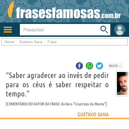
Toggle
search
bar
Ativar/desativar
Área
a
do
navegação
Usuá
Home
Gustavo Sana
Frase
››
MAIS
“Saber agradecer ao invés de pedir
para os céus é saber respeitar o
tempo.”
COMENTÁRIO DO AUTOR DA FRASE: do livro "Cicatrizes da Mente"
GUSTAVO SANA