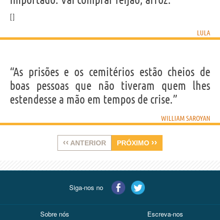
LULA
“As prisões e os cemitérios estão cheios de
boas pessoas que não tiveram quem lhes
estendesse a mão em tempos de crise.”
WILLIAM SAROYAN
‹‹
››
ANTERIOR
PRÓXIMO
Siga-nos no
Sobre nós
Escreva-nos