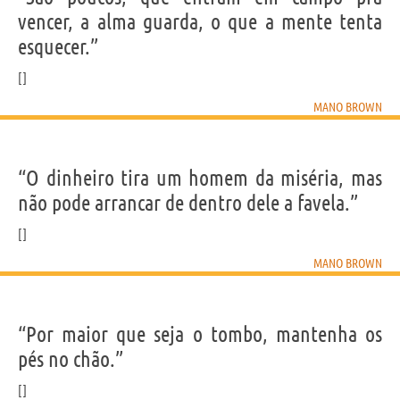
Nome
Pedro Paulo
vencer, a alma guarda, o que a mente tenta
Sobrenome
Soares Pereira
Apelido
Mano Brown
esquecer.”
Nascido
22 Abril 1970
Gênero
masculino
Nacionalidade
brasileira
Profissão
rapper
(
vocalista da banda brasileira Racionais MC's
)
Signo do zodíaco
Touro
MANO BROWN
Frases, citações e aforismos de Mano Brown
22
“O dinheiro tira um homem da miséria, mas
EM PORTUGUÊS
não pode arrancar de dentro dele a favela.”
“Conforme o tempo vai passando, você se aproxima
das pessoas para as quais você fala.”
MANO BROWN
MANO BROWN
Compartilhe
Tweet
“Por maior que seja o tombo, mantenha os
pés no chão.”
Personagens relacionados por
PROFISSÃO
CONTEÚDOS