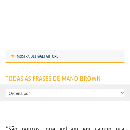
MOSTRA DETTAGLI AUTORE
Frases de Mano Brown
TODAS AS FRASES DE MANO BROWN
IDENTIKIT E DADOS PESSOAIS
“São poucos, que entram em campo pra