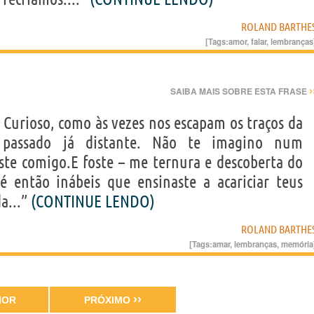
ROLAND BARTHE
[Tags:
amor
,
falar
,
lembranças
›
SAIBA MAIS SOBRE ESTA FRASE
 Curioso, como às vezes nos escapam os traços da
 passado já distante. Não te imagino num
oste comigo.E foste – me ternura e descoberta do
 então inábeis que ensinaste a acariciar teus
da...”
(CONTINUE LENDO)
ROLAND BARTHE
[Tags:
amar
,
lembranças
,
memória
››
IOR
PRÓXIMO