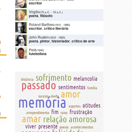
escritor
›
Virgílio
(70 a.C.
-
19 a.C.)
poeta
,
filósofo
Roland Barthes
(1915
-
1980)
escritor
,
crítico literário
John Ruskin
(1819
-
1900)
poeta
,
pintor
,
historiador
,
crítico de arte
N
Pelé
(1940)
]
futebolista
›
sofrimento
melancolia
distância
passado
sentimentos
família
amor
memória
O
sucesso
medo
atitudes
esportes
fim
frustração
arrependimento
raiva
]
amar
relação amorosa
viver
presente
poesia
acontecimentos