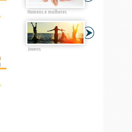
Homens e mulheres
›
Jovens
N
]
›