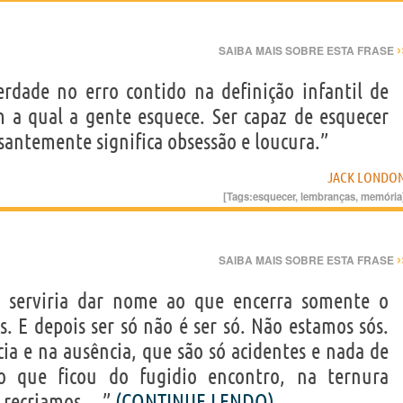
›
SAIBA MAIS SOBRE ESTA FRASE
dade no erro contido na definição infantil de
 a qual a gente esquece. Ser capaz de esquecer
santemente significa obsessão e loucura.”
JACK LONDO
[Tags:
esquecer
,
lembranças
,
memória
›
SAIBA MAIS SOBRE ESTA FRASE
 serviria dar nome ao que encerra somente o
. E depois ser só não é ser só. Não estamos sós.
ia e na ausência, que são só acidentes e nada de
o que ficou do fugidio encontro, na ternura
recriamos....”
(CONTINUE LENDO)