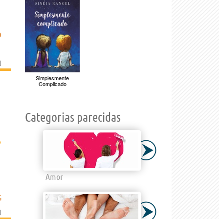
O
]
Simplesmente
Complicado
Categorias parecidas
›
Amor
G
]