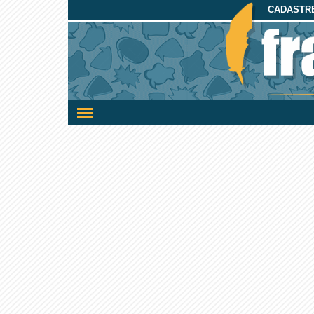
CADASTRE
Ativar/desativar
a
navegação