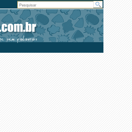
Área
do
Usuário