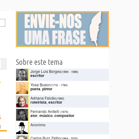
Sobre este tema
Jorge Luis Borges
(1899
-
1986)
escritor
›
Yosa Buson
(1716
-
1784)
poeta
,
pintor
Adriana Falcão
(1960)
roteirista
,
escritor
Fernando Anitelli
(1974)
ator
,
músico
,
compositor
S
Anonimo
]
Carlos Ruiz Zafón
(1964
-
2020)