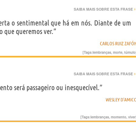
›
SAIBA MAIS SOBRE ESTA FRASE
perta o sentimental que há em nós. Diante de um
o que queremos ver.”
CARLOS RUIZ ZAFÓ
[Tags:
lembranças
,
morte
,
túmulo
›
SAIBA MAIS SOBRE ESTA FRASE
nto será passageiro ou inesquecível.”
WESLEY D'AMIC
[Tags:
lembranças
,
momento
,
viver