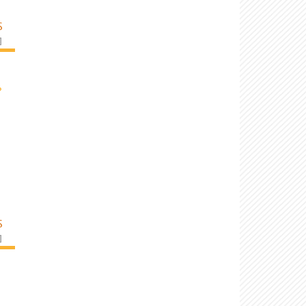
S
]
›
S
]