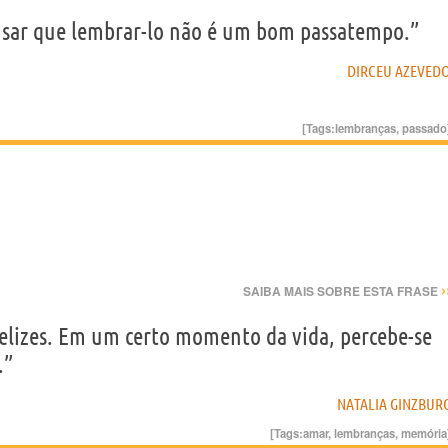
ensar que lembrar-lo não é um bom passatempo.”
DIRCEU AZEVED
[Tags:
lembranças
,
passado
›
SAIBA MAIS SOBRE ESTA FRASE
lizes. Em um certo momento da vida, percebe-se
.”
NATALIA GINZBUR
[Tags:
amar
,
lembranças
,
memória