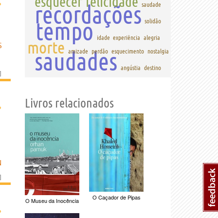
esquecer
felicidade
›
recordações
saudade
tempo
solidão
idade
experiência
alegria
morte
S
saudades
amizade
perdão
esquecimento
nostalgia
angústia
destino
]
Livros relacionados
›
N
]
O Caçador de Pipas
O Museu da Inocência
›