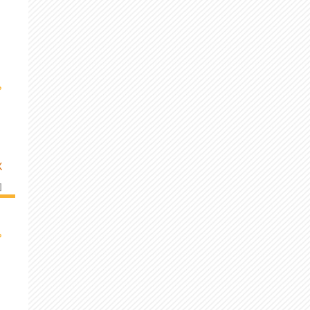
›
K
]
›