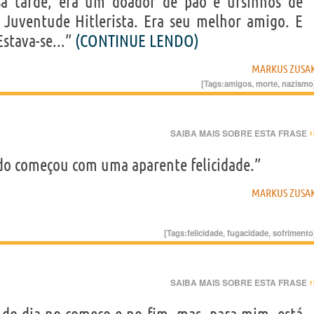
ssa tarde, era um doador de pão e ursinhos de
 Juventude Hitlerista. Era seu melhor amigo. E
Estava-se...”
(CONTINUE LENDO)
MARKUS ZUSA
[Tags:
amigos
,
morte
,
nazismo
›
SAIBA MAIS SOBRE ESTA FRASE
do começou com uma aparente felicidade.”
MARKUS ZUSA
[Tags:
felicidade
,
fugacidade
,
sofrimento
›
SAIBA MAIS SOBRE ESTA FRASE