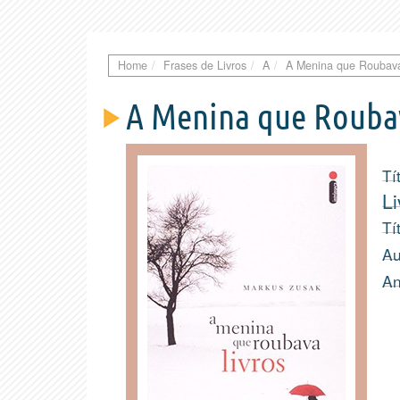
Home
Frases de Livros
A
A Menina que Roubava
A Menina que Roubav
Tí
Li
Tí
Au
An