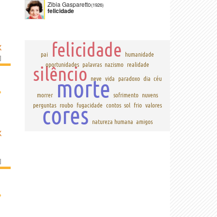
Zibia Gasparetto
(1926)
felicidade
felicidade
K
pai
humanidade
]
oportunidades
palavras
nazismo
realidade
silêncio
morte
neve
vida
paradoxo
dia
céu
›
morrer
sofrimento
nuvens
cores
perguntas
roubo
fugacidade
contos
sol
frio
valores
natureza humana
amigos
K
]
›