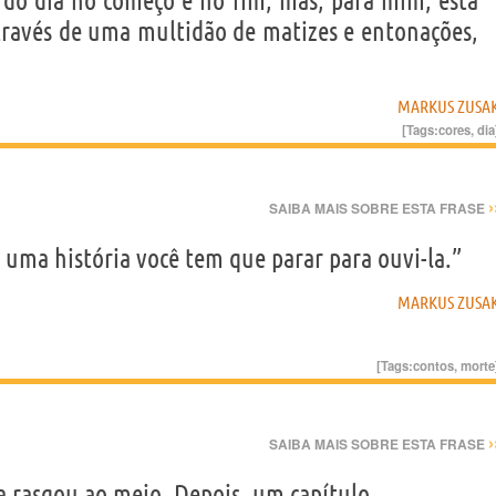
s do dia no começo e no fim, mas, para mim, está
através de uma multidão de matizes e entonações,
MARKUS ZUSA
[Tags:
cores
,
dia
›
SAIBA MAIS SOBRE ESTA FRASE
uma história você tem que parar para ouvi-la.”
MARKUS ZUSA
[Tags:
contos
,
morte
›
SAIBA MAIS SOBRE ESTA FRASE
a rasgou ao meio. Depois, um capítulo.