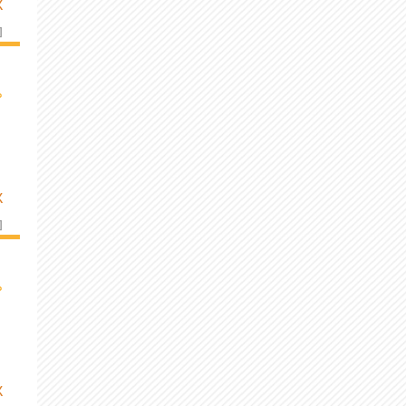
K
]
›
K
]
›
K