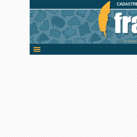
CADASTRE
Ativar/desativar
a
navegação