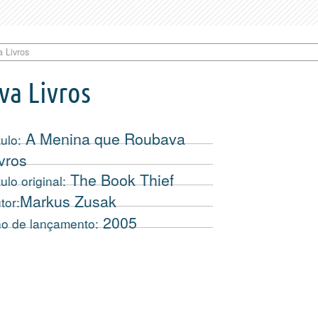
 Livros
a Livros
A Menina que Roubava
tulo:
vros
The Book Thief
tulo original:
Markus Zusak
tor:
2005
o de lançamento: