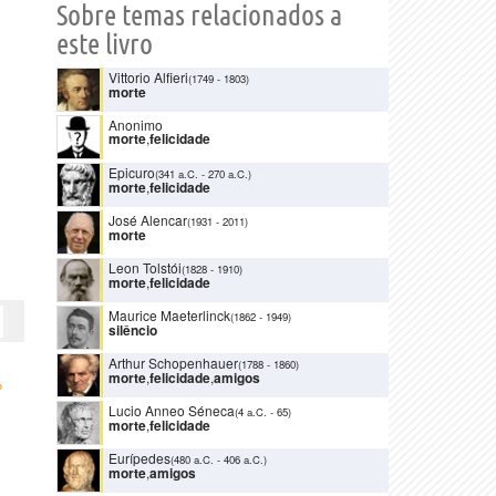
Sobre temas relacionados a
este livro
Vittorio Alfieri
(1749
-
1803)
morte
Anonimo
morte
,
felicidade
Epicuro
(341 a.C.
-
270 a.C.)
morte
,
felicidade
José Alencar
(1931
-
2011)
morte
Leon Tolstói
(1828
-
1910)
morte
,
felicidade
Maurice Maeterlinck
(1862
-
1949)
silêncio
Arthur Schopenhauer
(1788
-
1860)
morte
,
felicidade
,
amigos
›
Lucio Anneo Séneca
(4 a.C.
-
65)
morte
,
felicidade
Eurípedes
(480 a.C.
-
406 a.C.)
morte
,
amigos