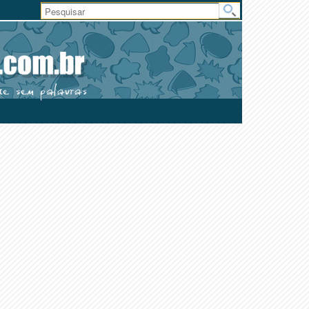
Área
do
Usuário