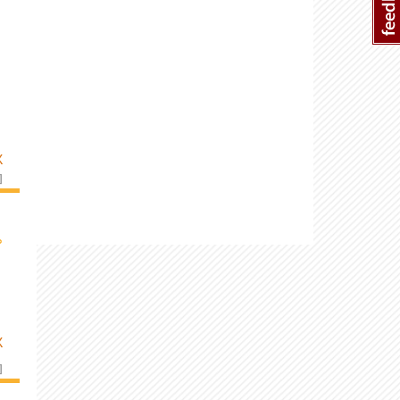
K
]
›
K
]