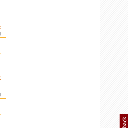
K
]
›
K
]
›