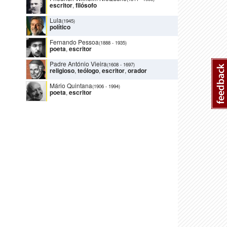
escritor
,
filósofo
Lula
(1945)
político
Fernando Pessoa
(1888
-
1935)
poeta
,
escritor
Padre António Vieira
(1608
-
1697)
religioso
,
teólogo
,
escritor
,
orador
Mário Quintana
(1906
-
1994)
poeta
,
escritor