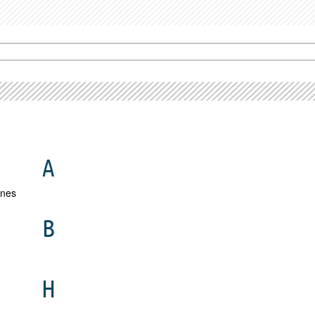
A
unes
B
H