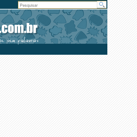
Área
do
Usuário