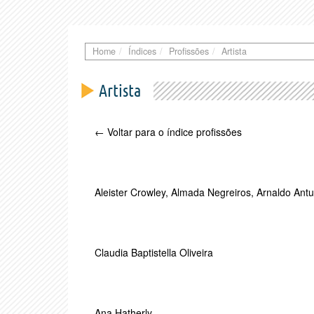
Home
Índices
Profissões
Artista
Artista
← Voltar para o índice profissões
Aleister Crowley
,
Almada Negreiros
,
Arnaldo Ant
Claudia Baptistella Oliveira
Ana Hatherly