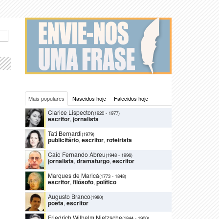
Mais populares
Nascidos hoje
Falecidos hoje
Clarice Lispector
(1920
-
1977)
escritor
,
jornalista
Tati Bernardi
(1979)
publicitário
,
escritor
,
roteirista
Caio Fernando Abreu
(1948
-
1996)
jornalista
,
dramaturgo
,
escritor
Marques de Maricá
(1773
-
1848)
escritor
,
filósofo
,
político
Augusto Branco
(1980)
poeta
,
escritor
Friedrich Wilhelm Nietzsche
(1844
-
1900)