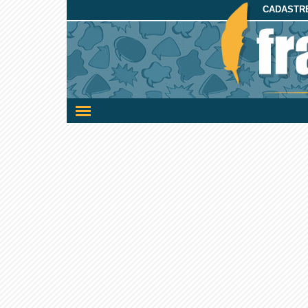
CADASTRE
Ativar/desativar
a
navegação