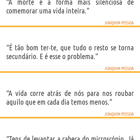
IDENTIKIT E DADOS PESSOAIS
“A morte é a forma mais silenciosa de
Nome
Joaquim Maria
comemorar uma vida inteira.”
Sobrenome
Pessoa
Apelido
Joaquim Pessoa
Nascido
22 Fevereiro 1948
JOAQUIM PESSOA
Nacionalidade
Portuguesa
Profissão
poeta
,
artista
,
publicitário
Signo do zodíaco
Peixes
“É tão bom ter-te, que tudo o resto se torna
Frases, citações e aforismos de Joaquim Pessoa
secundário. E é esse o problema.”
15
EM PORTUGUÊS
JOAQUIM PESSOA
Personagens relacionados por
PROFISSÃO
CONTEÚDOS
“A vida corre atrás de nós para nos roubar
aquilo que em cada dia temos menos.”
JOAQUIM PESSOA
“Tens de levantar a cabeça do microscópio. Já