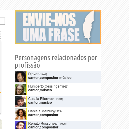
Personagens relacionados por
profissão
Djavan
(1949)
cantor
,
compositor
,
músico
Humberto Gessinger
(1963)
cantor
,
músico
Cássia Eller
(1962
-
2001)
cantor
,
músico
Daniela Mercury
(1965)
cantor
,
compositor
Renato Russo
(1960
-
1996)
cantor
,
compositor