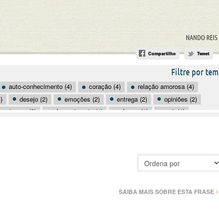
NANDO REIS
Compartilhe
Tweet
Filtre por tem
auto-conhecimento (4)
coração (4)
relação amorosa (4)
)
desejo (2)
emoções (2)
entrega (2)
opiniões (2)
tempo (2)
aborrecimento (1)
abraço (1)
agir (1)
(1)
atração (1)
autocrítica (1)
azar (1)
beber (1)
›
SAIBA MAIS SOBRE ESTA FRASE