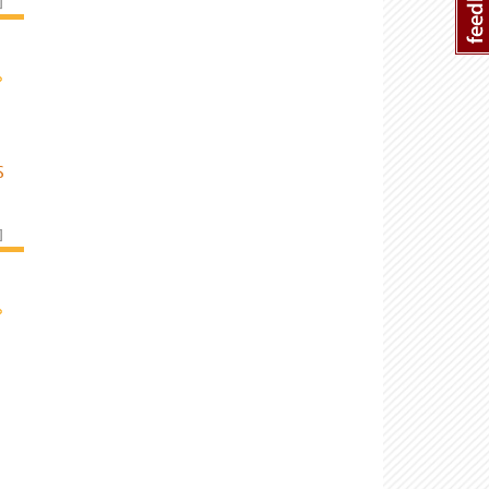
]
›
S
]
›