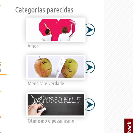
›
Categorias parecidas
Amor
S
]
Mentira e verdade
›
S
Otimismo e pessimismo