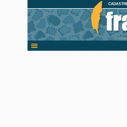
CADASTRE
Ativar/desativar
a
navegação