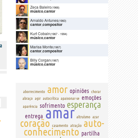
Zeca Baleiro
(1966)
músico
,
cantor
Arnaldo Antunes
(1960)
cantor
,
compositor
Kurt Cobain
(1967
-
1994)
músico
,
cantor
a
Marisa Monte
(1967)
cantor
,
compositor
Billy Corgan
(1967)
músico
,
cantor
amor
opiniões
aborrecimento
chorar
emoções
abraço
agir
autocrítica
apaixonar-se
esperança
sofrimento
amar
aparência
entrega
altruísmo
azar
›
coração
auto-
casamento
atração
conhecimento
partilha