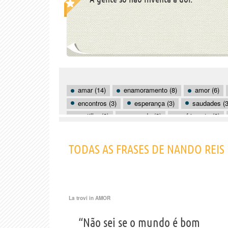
amar (14)
enamoramento (8)
amor (6)
encontros (3)
esperança (3)
saudades (3
partilha (2)
passado (2)
sofrimento (2)
altruísmo (1)
apaixonar-se (1)
aparência 
cantar (1)
casamento (1)
chorar (1)
TODAS AS FRASES DE NANDO REIS
La trovi in
AMOR
“Não sei se o mundo é bom