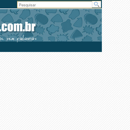
Área
do
Usuário