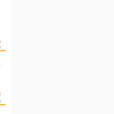
S
]
›
S
]