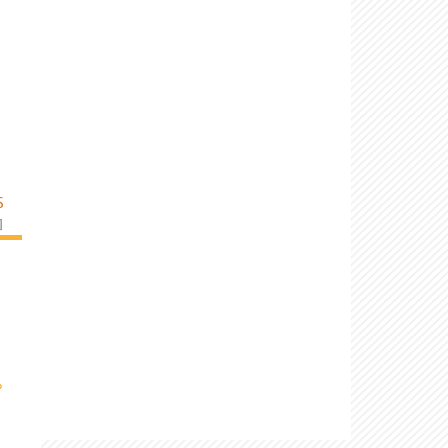
S
]
›