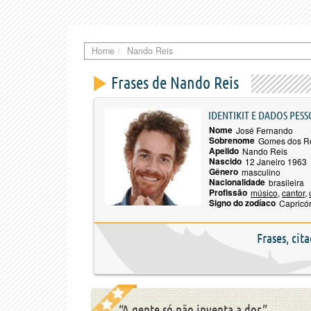
Home
Nando Reis
Frases de Nando Reis
IDENTIKIT E DADOS PESS
Nome
José Fernando
Sobrenome
Gomes dos R
Apelido
Nando Reis
Nascido
12 Janeiro 1963
Gênero
masculino
Nacionalidade
brasileira
Profissão
músico
,
cantor
,
Signo do zodíaco
Capricó
Frases, cit
“A gente só não inventa a dor.”