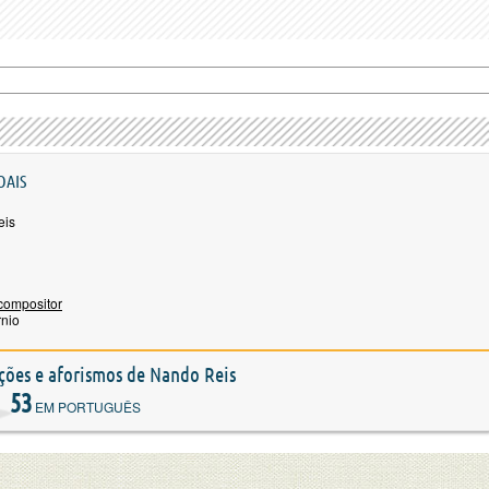
OAIS
eis
compositor
rnio
ações e aforismos de Nando Reis
53
EM PORTUGUÊS