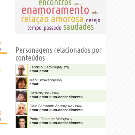
encontros
cantar
enamoramento
beber
relação amorosa
desejo
saudades
tempo
passado
S
Personagens relacionados por
]
conteúdos
Fabrício Carpinejar
(1972)
›
amar
,
amor
Mark Schwahn
(1966)
amar
Cazuza
(1958
-
1990)
amar
,
amor
,
auto-conhecimento
Caio Fernando Abreu
(1948
-
1996)
amar
,
amor
,
auto-conhecimento
S
Padre Fábio de Melo
]
(1971)
amar
,
amor
,
auto-conhecimento