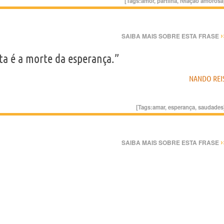
[Tags:
amor
,
partilha
,
relação amorosa
›
SAIBA MAIS SOBRE ESTA FRASE
lta é a morte da esperança.”
NANDO REI
[Tags:
amar
,
esperança
,
saudades
›
SAIBA MAIS SOBRE ESTA FRASE