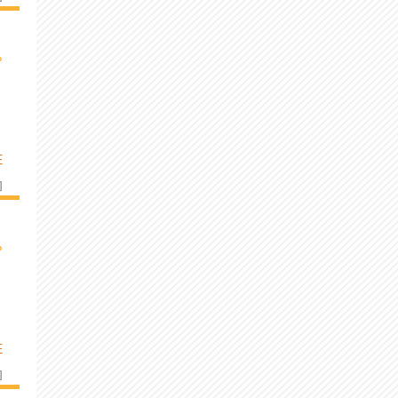
›
E
]
›
E
]