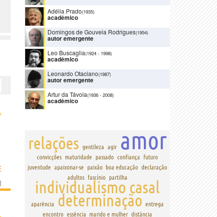
Adélia Prado
(1935)
acadêmico
Domingos de Gouveia Rodrigues
(1954)
autor emergente
Leo Buscaglia
(1924
-
1998)
acadêmico
Leonardo Otaciano
(1987)
autor emergente
Artur da Távola
(1936
-
2008)
acadêmico
›
amor
relações
gentileza
agir
convicções
maturidade
passado
confiança
futuro
juventude
apaixonar-se
paixão
boa educação
declaração
E
adultos
fascínio
partilha
individualismo
casal
]
determinação
aparência
entrega
›
encontro
essência
marido e mulher
distância