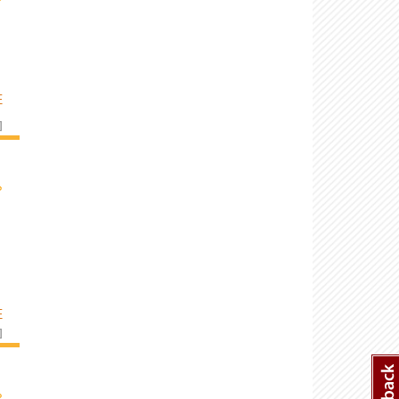
E
]
›
E
]
›