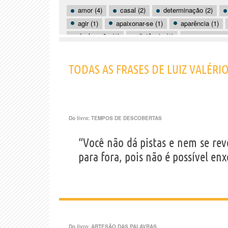
amor (4)
casal (2)
determinação (2)
agir (1)
apaixonar-se (1)
aparência (1)
declaração (1)
distância (1)
enamoramen
eternidade (1)
fascínio (1)
futuro (1)
maturidade (1)
paixão (1)
partilha (1)
TODAS AS FRASES DE LUIZ VALÉRI
Do livro:
TEMPOS DE DESCOBERTAS
“Você não dá pistas e nem se reve
para fora, pois não é possível enx
Do livro:
ARTESÃO DAS PALAVRAS