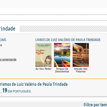
Trindade
OAIS
LIVROS DE LUIZ VALÉRIO DE PAULA TRINDADE
la
or emergente
Ao Seu Redor
Tempos De
Artesão das
Descobertas
Palavras
orismos de Luiz Valério de Paula Trindade
19
EM PORTUGUÊS
Filtre por tem