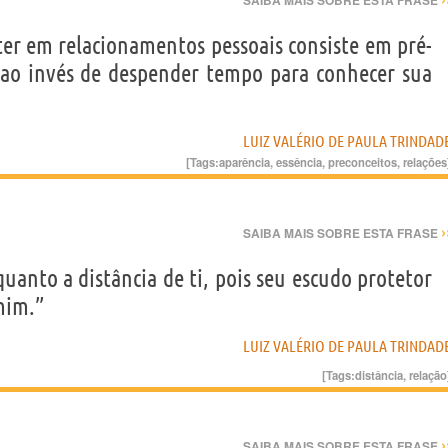
SAIBA MAIS SOBRE ESTA FRASE
ter em relacionamentos pessoais consiste em pré-
a ao invés de despender tempo para conhecer sua
LUIZ VALÉRIO DE PAULA TRINDAD
[Tags:
aparência
,
essência
,
preconceitos
,
relações
›
SAIBA MAIS SOBRE ESTA FRASE
uanto a distância de ti, pois seu escudo protetor
mim.”
LUIZ VALÉRIO DE PAULA TRINDAD
[Tags:
distância
,
relação
›
SAIBA MAIS SOBRE ESTA FRASE