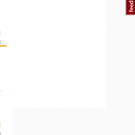
E
]
›
E
]