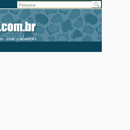
Área
do
Usuário