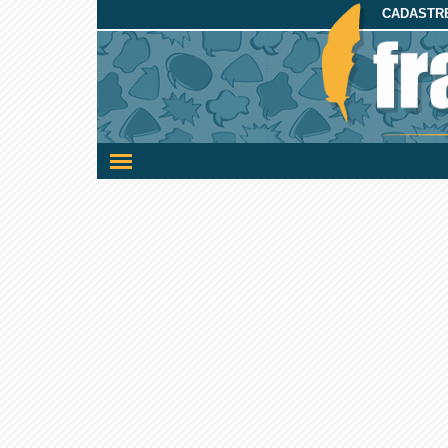
CADASTRE
Ativar/desativar
a
navegação