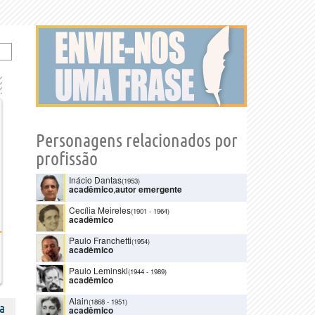
Personagens relacionados por
profissão
Inácio Dantas
(1953)
acadêmico
,
autor emergente
Cecília Meireles
(1901
-
1964)
acadêmico
Paulo Franchetti
(1954)
acadêmico
Paulo Leminski
(1944
-
1989)
acadêmico
Alain
(1868
-
1951)
a
acadêmico