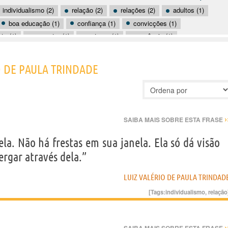
individualismo (2)
relação (2)
relações (2)
adultos (1)
boa educação (1)
confiança (1)
convicções (1)
to (1)
encontro (1)
entrega (1)
essência (1)
gentileza (1)
juventude (1)
liberdade (1)
marido e mulher (1)
passado (1)
O DE PAULA TRINDADE
›
SAIBA MAIS SOBRE ESTA FRASE
la. Não há frestas em sua janela. Ela só dá visão
ergar através dela.”
LUIZ VALÉRIO DE PAULA TRINDAD
[Tags:
individualismo
,
relação
›