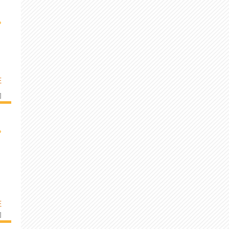
›
E
]
›
E
]