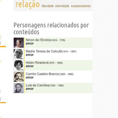
relação
liberdade
eternidade
enamoramento
Personagens relacionados por
conteúdos
E
Ninon de l'Enclos
(1616
-
1705)
]
amor
Madre Teresa de Calcutá
(1910
-
1997)
amor
›
Helen Rowland
(1875
-
1950)
amor
Camilo Castelo Branco
(1825
-
1890)
amor
Luís de Camões
(1524
-
1580)
amor
E
]
›