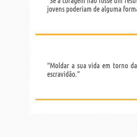
“Se a coragem não fosse um resu
jovens poderiam de alguma form
“Moldar a sua vida em torno da
escravidão.”