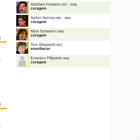
Saddam Hussein
(1937
-
2006)
coragem
Ayrton Senna
(1960
-
1994)
coragem
L
Mark Schwahn
(1966)
coragem
]
Tom Stoppard
(1937)
envelhecer
Emerson Fittipaldi
›
(1946)
coragem
L
]
›