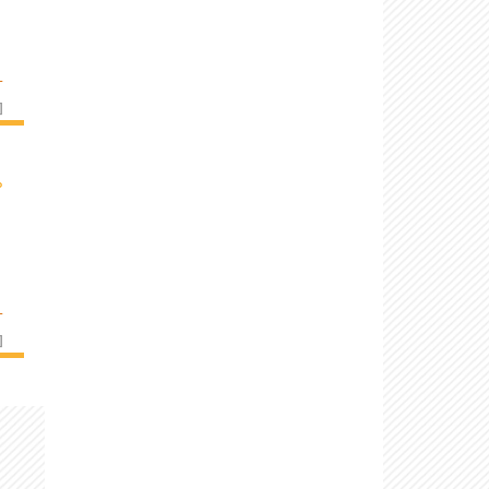
L
]
›
L
]