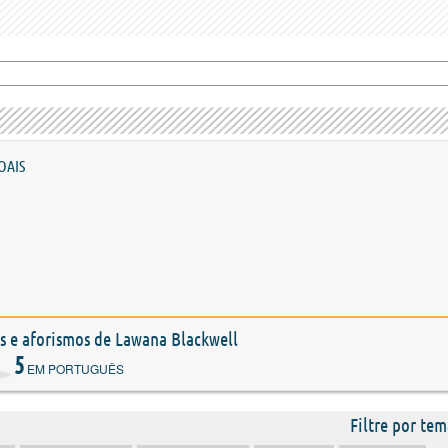
OAIS
es e aforismos de Lawana Blackwell
5
EM PORTUGUÊS
Filtre por tem