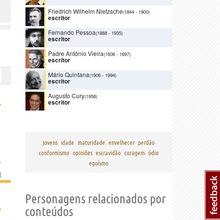
Friedrich Wilhelm Nietzsche
(1844
-
1900)
escritor
Fernando Pessoa
(1888
-
1935)
escritor
Padre António Vieira
(1608
-
1697)
escritor
Mário Quintana
(1906
-
1994)
escritor
Augusto Cury
(1958)
escritor
›
jovens
idade
maturidade
envelhecer
perdão
conformismo
opiniões
escravidão
coragem
ódio
L
egoísmo
]
Personagens relacionados por
›
conteúdos