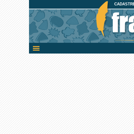
CADASTRE
Ativar/desativar
a
navegação