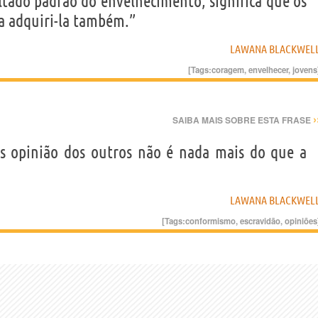
ltado padrão do envelhecimento, significa que os
a adquiri-la também.”
LAWANA BLACKWEL
[Tags:
coragem
,
envelhecer
,
jovens
›
SAIBA MAIS SOBRE ESTA FRASE
s opinião dos outros não é nada mais do que a
LAWANA BLACKWEL
[Tags:
conformismo
,
escravidão
,
opiniões