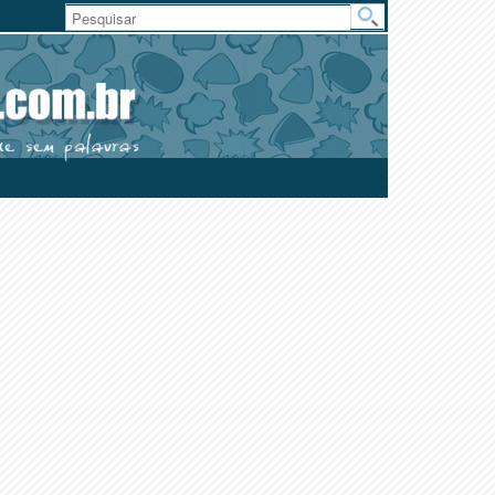
Área
do
Usuário