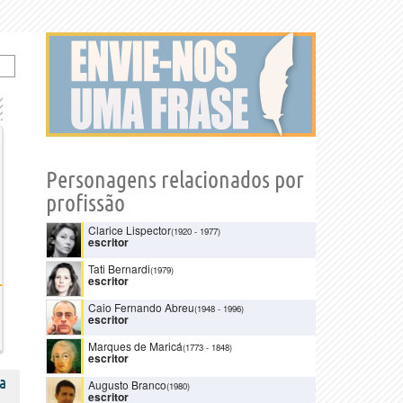
Personagens relacionados por
profissão
Clarice Lispector
(1920
-
1977)
escritor
Tati Bernardi
(1979)
escritor
Caio Fernando Abreu
(1948
-
1996)
escritor
Marques de Maricá
(1773
-
1848)
escritor
a
Augusto Branco
(1980)
escritor