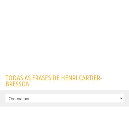
Nome
Henri
Sobrenome
Cartier-Bresson
Nascido
22 Agosto 1908 em Chanteloup
Falecido
3 Agosto 2004 em L'Isle-sur-la-Sorgue
Gênero
masculino
Nacionalidade
Francesa
Profissão
fotógrafo
Signo do zodíaco
Leão
Frases, citações e aforismos de Henri Cartier-Bresson
4
EM PORTUGUÊS
Personagens relacionados por
PROFISSÃO
CONTEÚDOS
TODAS AS FRASES DE HENRI CARTIER-
BRESSON