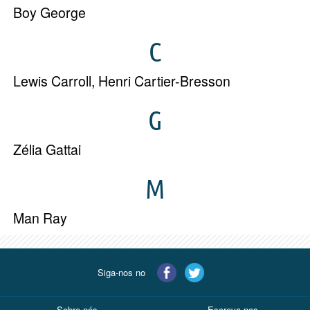
Boy George
C
Lewis Carroll
,
Henri Cartier-Bresson
G
Zélia Gattai
M
Man Ray
Siga-nos no
Sobre nós
Escreva-nos