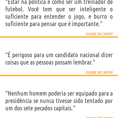
IDENTIKIT E DADOS PESSOAIS
“Estar na politica é como ser um treinador de
Nome
Eugene
futebol. Você tem que ser inteligente o
Sobrenome
McCarthy
Nascido
29 Março 1916 em Watkins
suficiente para entender o jogo, e burro o
Falecido
10 Dezembro 2005 em Washington
Gênero
masculino
suficiente para pensar que é importante.”
Nacionalidade
Americana
Profissão
político
Signo do zodíaco
Áries
EUGENE MCCARTHY
Frases, citações e aforismos de Eugene McCarthy
5
“É perigoso para um candidato nacional dizer
EM PORTUGUÊS
coisas que as pessoas possam lembrar.”
Personagens relacionados por
PROFISSÃO
CONTEÚDOS
EUGENE MCCARTHY
“Nenhum homem poderia ser equipado para a
presidência se nunca tivesse sido tentado por
um dos sete pecados capitais.”