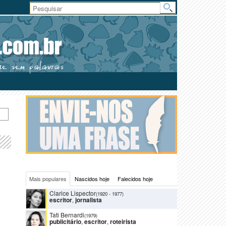
Área
do
Usuário
Mais populares
Nascidos hoje
Falecidos hoje
Clarice Lispector
(1920
-
1977)
escritor
,
jornalista
Tati Bernardi
(1979)
publicitário
,
escritor
,
roteirista