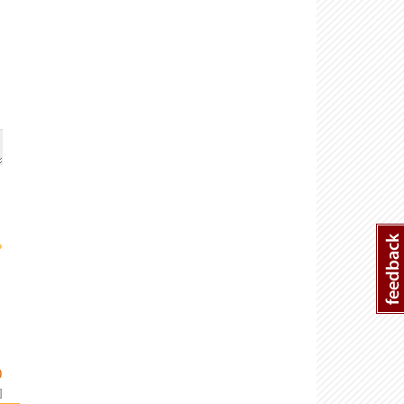
›
O
]