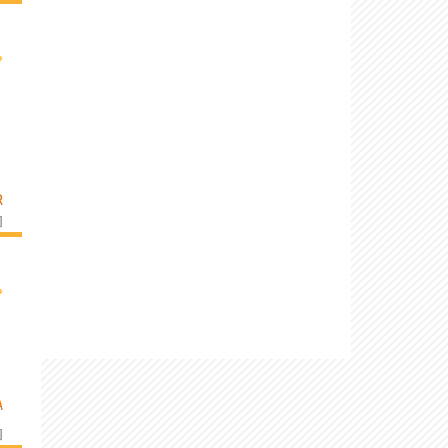
›
R
]
›
A
]