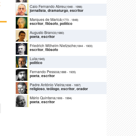
E
Caio Fernando Abreu
(1948
-
1996)
jornalista
,
dramaturgo
,
escritor
Marques de Maricá
(1773
-
1848)
escritor
,
filósofo
,
político
Augusto Branco
(1980)
poeta
,
escritor
Friedrich Wilhelm Nietzsche
(1844
-
1900)
escritor
,
filósofo
Lula
(1945)
político
Fernando Pessoa
(1888
-
1935)
poeta
,
escritor
Padre António Vieira
(1608
-
1697)
religioso
,
teólogo
,
escritor
,
orador
Mário Quintana
(1906
-
1994)
poeta
,
escritor