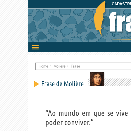
CADASTRE
Ativar/desativar
a
navegação
Home
Molière
Frase
Frase de Molière
“Ao mundo em que se vive é
poder conviver.”