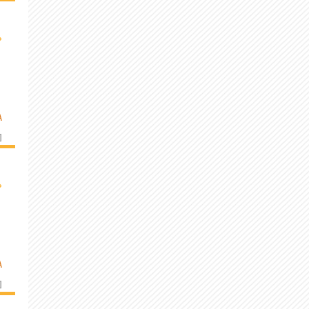
›
A
]
›
A
]