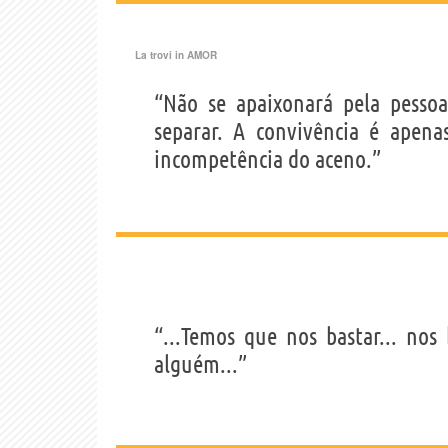
La trovi in
AMOR
“Não se apaixonará pela pesso
separar. A convivência é apena
incompetência do aceno.”
“...Temos que nos bastar... no
alguém...”