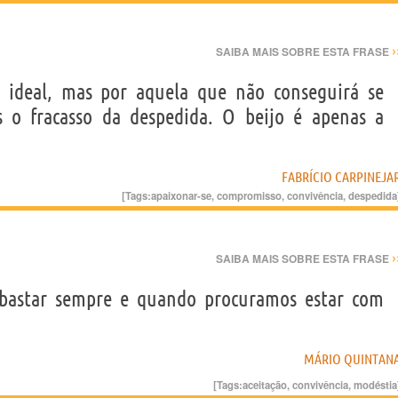
›
SAIBA MAIS SOBRE ESTA FRASE
a ideal, mas por aquela que não conseguirá se
s o fracasso da despedida. O beijo é apenas a
FABRÍCIO CARPINEJA
[Tags:
apaixonar-se
,
compromisso
,
convivência
,
despedida
›
SAIBA MAIS SOBRE ESTA FRASE
s bastar sempre e quando procuramos estar com
MÁRIO QUINTAN
[Tags:
aceitação
,
convivência
,
modéstia