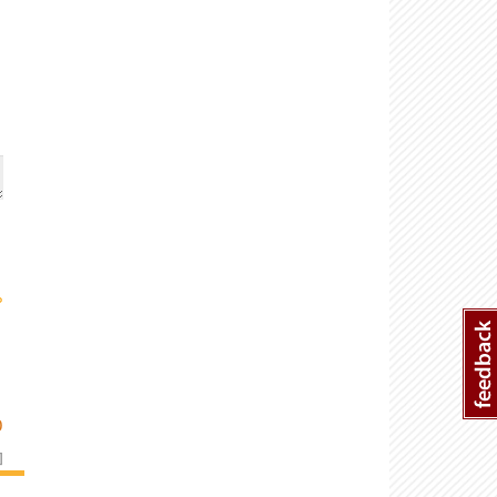
›
O
]