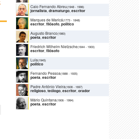
S
Caio Fernando Abreu
(1948
-
1996)
jornalista
,
dramaturgo
,
escritor
Marques de Maricá
(1773
-
1848)
escritor
,
filósofo
,
político
Augusto Branco
(1980)
poeta
,
escritor
Friedrich Wilhelm Nietzsche
(1844
-
1900)
escritor
,
filósofo
Lula
(1945)
político
Fernando Pessoa
(1888
-
1935)
poeta
,
escritor
Padre António Vieira
(1608
-
1697)
religioso
,
teólogo
,
escritor
,
orador
Mário Quintana
(1906
-
1994)
poeta
,
escritor