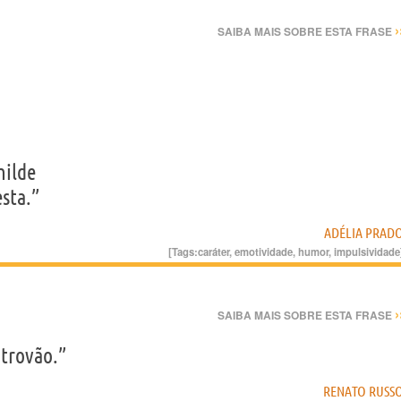
›
SAIBA MAIS SOBRE ESTA FRASE
milde
esta.”
ADÉLIA PRAD
[Tags:
caráter
,
emotividade
,
humor
,
impulsividade
›
SAIBA MAIS SOBRE ESTA FRASE
 trovão.”
RENATO RUSS