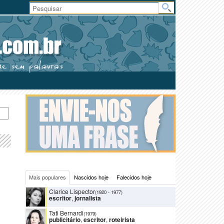
Área
do
Usuário
Mais populares
Nascidos hoje
Falecidos hoje
Clarice Lispector
(1920
-
1977)
escritor
,
jornalista
Tati Bernardi
(1979)
publicitário
,
escritor
,
roteirista