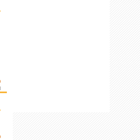
›
O
]
›
O