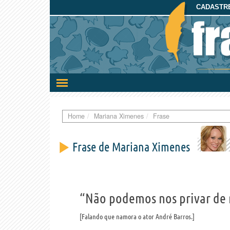
CADASTRE
Ativar/desativar
a
navegação
Home
Mariana Ximenes
Frase
Frase de Mariana Ximenes
“Não podemos nos privar de 
Falando que namora o ator André Barros.