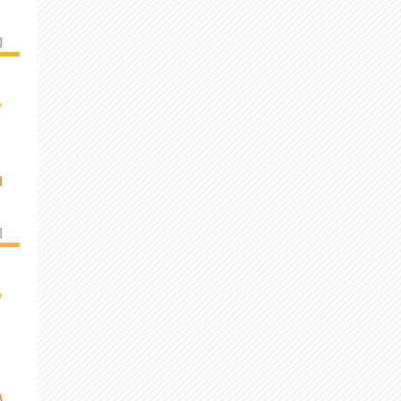
]
›
I
]
›
A