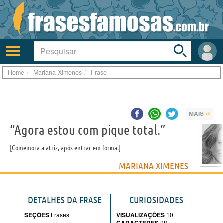
Toggle
search
bar
Ativar/desativar
Área
a
do
navegação
Usuá
Home
Mariana Ximenes
Frase
››
MAIS
“Agora estou com pique total.”
Comemora a atriz, após entrar em forma.
MARIANA XIMENES
DETALHES DA FRASE
CURIOSIDADES
SEÇÕES
Frases
VISUALIZAÇÕES
10
CARACTERES
28