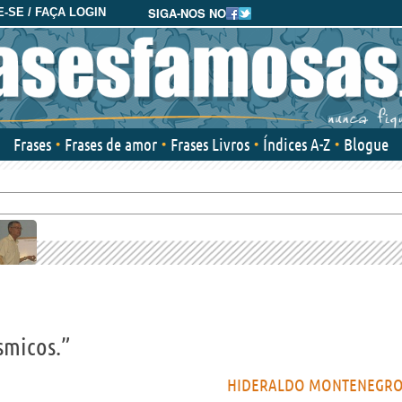
SIGA-NOS NO
-SE / FAÇA LOGIN
Frases
Frases de amor
Frases Livros
Índices A-Z
Blogue
smicos.”
HIDERALDO MONTENEGR