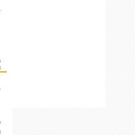
›
O
]
›
Y
]