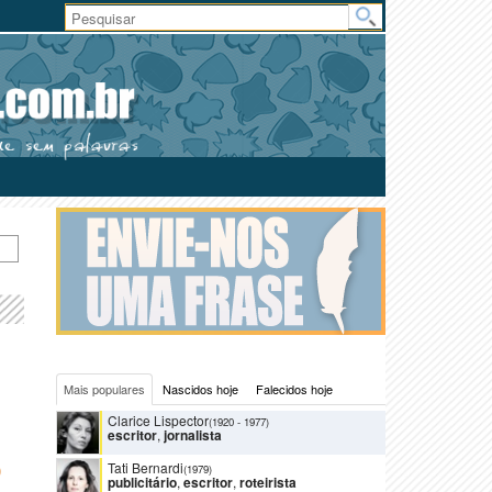
Área
do
Usuário
Mais populares
Nascidos hoje
Falecidos hoje
Clarice Lispector
(1920
-
1977)
escritor
,
jornalista
Tati Bernardi
O
(1979)
publicitário
,
escritor
,
roteirista