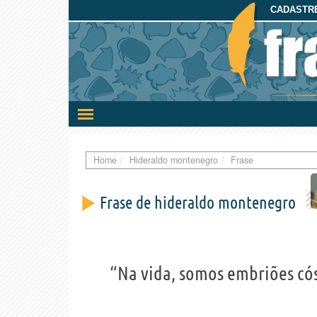
CADASTRE
Ativar/desativar
a
navegação
Home
Hideraldo montenegro
Frase
Frase de hideraldo montenegro
“Na vida, somos embriões có