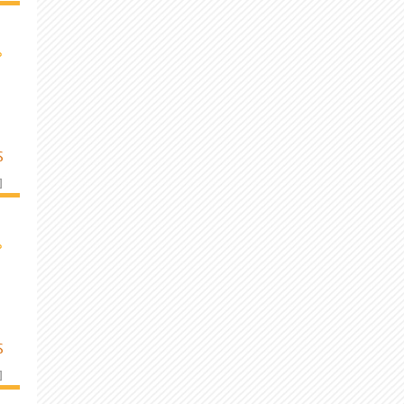
›
S
]
›
S
]