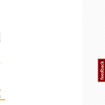
›
A
]