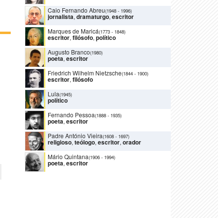
Caio Fernando Abreu
(1948
-
1996)
jornalista
,
dramaturgo
,
escritor
Marques de Maricá
(1773
-
1848)
escritor
,
filósofo
,
político
Augusto Branco
(1980)
poeta
,
escritor
Friedrich Wilhelm Nietzsche
(1844
-
1900)
escritor
,
filósofo
Lula
(1945)
político
Fernando Pessoa
(1888
-
1935)
poeta
,
escritor
Padre António Vieira
(1608
-
1697)
religioso
,
teólogo
,
escritor
,
orador
Mário Quintana
(1906
-
1994)
poeta
,
escritor