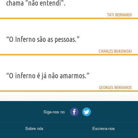
chama "não entendi".
TATI BERNARDI
“O Inferno são as pessoas.”
CHARLES BUKOWSKI
“O inferno é já não amarmos.”
GEORGES BERNANOS
Siga-nos no
Sobre nós
Escreva-nos