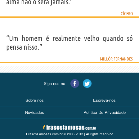
alma não o será jamais.”
CÍCERO
“Um homem é realmente velho quando só
pensa nisso.”
MILLÔR FERNANDES
Siga-nos no
Sobre nós
Escreva-nos
Novidades
Política De Privacidade
FrasesFamosas.com.br © 2006-2015 | All rights reserved