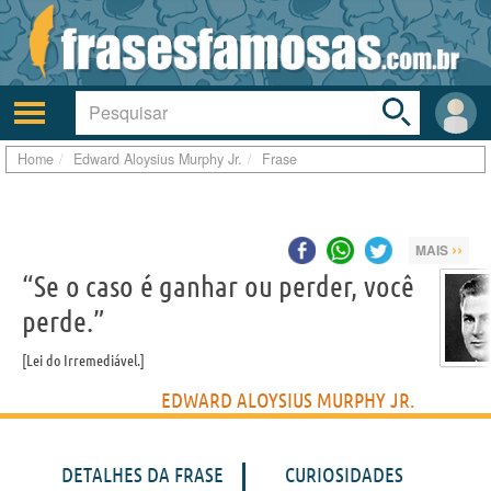
Toggle
search
bar
Ativar/desativar
Área
a
do
navegação
Usuá
Home
Edward Aloysius Murphy Jr.
Frase
››
MAIS
“Se o caso é ganhar ou perder, você
perde.”
Lei do Irremediável.
EDWARD ALOYSIUS MURPHY JR.
DETALHES DA FRASE
CURIOSIDADES