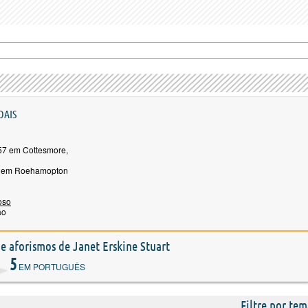
OAIS
7 em Cottesmore,
4 em Roehamopton
ioso
ão
s e aforismos de Janet Erskine Stuart
5
EM PORTUGUÊS
Filtre por tem