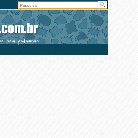
Área
do
Usuário