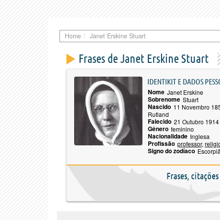
Home
Janet Erskine Stuart
Frases de Janet Erskine Stuart
IDENTIKIT E DADOS PESS
Nome
Janet Erskine
Sobrenome
Stuart
Nascido
11 Novembro 185
Rutland
Falecido
21 Outubro 191
Gênero
feminino
Nacionalidade
Inglesa
Profissão
professor
,
relig
Signo do zodíaco
Escorpi
Frases, citaçõe