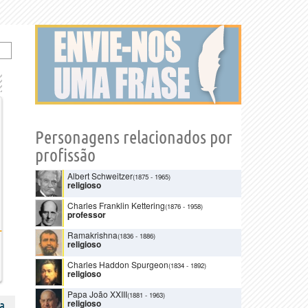
Personagens relacionados por
profissão
Albert Schweitzer
(1875
-
1965)
religioso
Charles Franklin Kettering
(1876
-
1958)
professor
Ramakrishna
(1836
-
1886)
religioso
Charles Haddon Spurgeon
(1834
-
1892)
religioso
Papa João XXIII
(1881
-
1963)
religioso
a