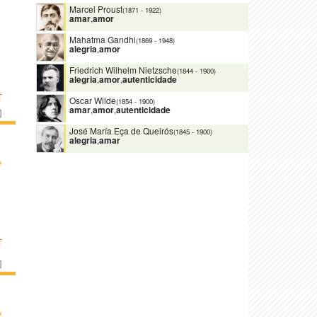
Marcel Proust
(1871
-
1922)
amar
,
amor
Mahatma Gandhi
(1869
-
1948)
alegria
,
amor
Friedrich Wilhelm Nietzsche
(1844
-
1900)
alegria
,
amor
,
autenticidade
T
Oscar Wilde
(1854
-
1900)
amar
,
amor
,
autenticidade
]
José María Eça de Queirós
(1845
-
1900)
alegria
,
amar
›
T
]
›