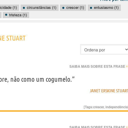
icidade (1)
circunstâncias (1)
crescer (1)
entusiasmo (1)
tristeza (1)
NE STUART
›
SAIBA MAIS SOBRE ESTA FRASE
vore, não como um cogumelo.”
JANET ERSKINE STUAR
[Tags:
crescer
,
independência
›
SAIBA MAIS SOBRE ESTA FRASE