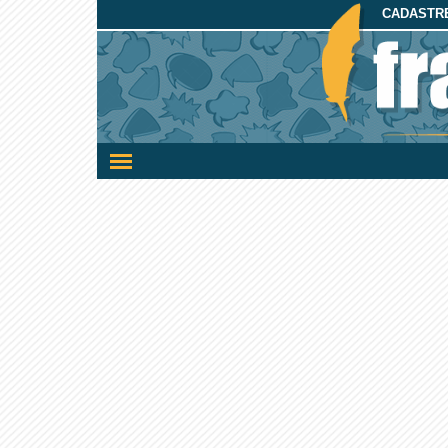
CADASTRE
Ativar/desativar
a
navegação