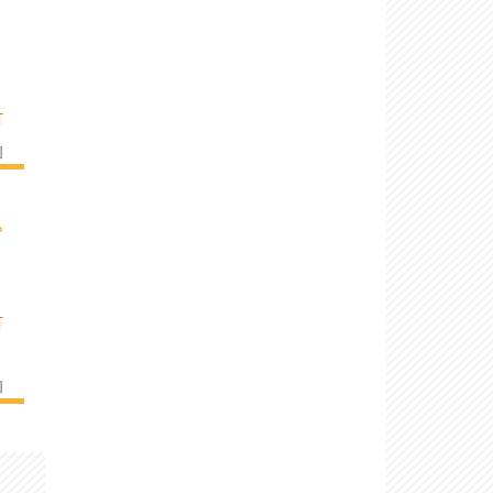
T
]
›
T
]