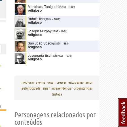
Masaharu Taniguchi
(1893
-
1985)
religioso
Bahá'u'lláh
(1817
-
1892)
religioso
Joseph Murphy
(1898
-
1981)
religioso
São João Bosco
(1815
-
1888)
religioso
Josemaría Escrivá
(1902
-
1975)
religioso
›
melhorar
alegria
ousar
crescer
entusiasmo
amor
autenticidade
amar
independência
circunstâncias
T
tristeza
]
Personagens relacionados por
conteúdos
›